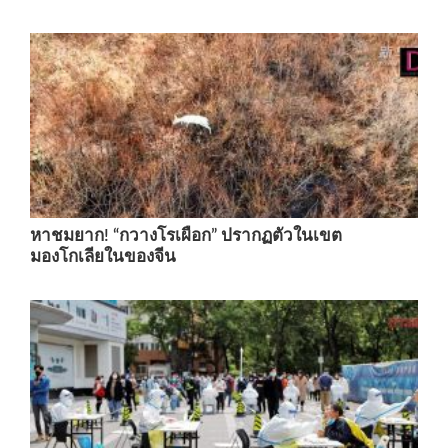
หาชมยาก! “กวางโรเผือก” ปรากฏตัวในเขต
มองโกเลียในของจีน