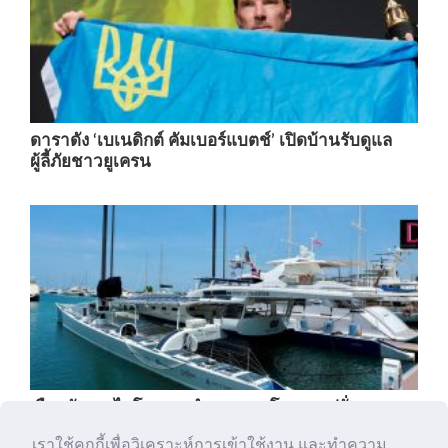
ดาราดัง ‘เบเนดิกต์ คัมเบอร์แบตช์’ เปิดบ้านรับดูแล
ผู้ลี้ภัยชาวยูเครน
เรือพลังงานไฮโดรเจนลำแรกของโลกจากฝรั่งเศส
แวะเทียบท่าในไทย
เราใช้คุกกี้เพื่อวิเคราะห์การเข้าใช้งาน และทำความ