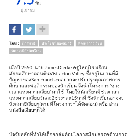
7.5
พัน
ผู้เข้าชม
Tags :
ฝึกสมาธิ
ประโยชน์ของสมาธิ
พัฒนาการเรียน
พัฒนานิสัยนักเรียน
เมื่อปี 2550 นาย JamesDierke ครูใหญ่โรงเรียน
มัธยมศึกษาตอนต้นVisitacion Valley ซึ่งอยู่ในย่านที่มี
ปัญหาของSan Franciscoอยากจะปรับปรุงคุณภาพการ
ศึกษาและพฤติกรรมของนักเรียน จึงนำโครงการ ‘ช่วง
เวลาแห่งความเงียบ’ มาใช้ โดยให้นักเรียนมีช่วงเวลา
แห่งความเงียบวันละ2ช่วงๆละ15นาที ซึ่งนักเรียนอาจจะ
นั่งสมาธิเงียบๆ(ตามที่โครงการฯได้จัดสอน) หรือ อ่าน
หนังสือเงียบๆก็ได้
ปัจจัยหลักที่ทำให้เด็กๆกลุ่มด้อยโอกาสมีอุปสรรคด้านการ