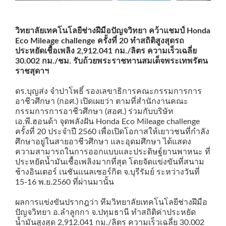
วิทยาลัยเทคโนโลยีช่างฝีมือปัญจวิทยา คว้าแชมป์ Honda
Eco Mileage challenge ครั้งที่ 20 ทำสถิติสูงสุดรถ
ประหยัดเชื้อเพลิง 2,912.041 กม./ลิตร ความเร็วเฉลี่ย
30.002 กม./ชม. รับถ้วยพระราชทานสมเด็จพระเทพรัตน
ราชสุดาฯ
ดร.บุญส่ง จำปาโพธิ์ รองเลขาธิการคณะกรรมการการ
อาชีวศึกษา (กอศ.) เปิดเผยว่า ตามที่สำนักงานคณะ
กรรมการการอาชีวศึกษา (สอศ.) ร่วมกับบริษัท
เอ.พี.ฮอนด้า จุดพลังฝัน Honda Eco Mileage challenge
ครั้งที่ 20 ประจำปี 2560 เพื่อเปิดโอกาสให้เยาวชนที่กำลัง
ศึกษาอยู่ในสายอาชีวศึกษา และอุดมศึกษา ได้แสดง
ความสามารถในการออกแบบและประดิษฐ์ยานพาหนะ ที่
ประหยัดน้ำมันเชื้อเพลิงมากที่สุด โดยจัดแข่งขันที่สนาม
ช้างอินเตอร์ เนชันแนลเซอร์กิต จ.บุรีรัมย์ ระหว่างวันที่
15-16 พ.ย.2560 ที่ผ่านมานั้น
ผลการแข่งขันปรากฎว่า
ทีมวิทยาลัยเทคโนโลยีช่างฝีมือ
ปัญจวิทยา อ.ลำลูกกา จ.ปทุมธานี ทำสถิติค่าประหยัด
น้ำมันสูงสุด 2,912.041 กม./ลิตร ความเร็วเฉลี่ย 30.002