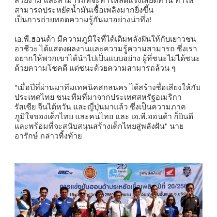
สวยงาม และสามารถที่จะทำให้ลดแรงเสียดทาน ทำให้
สามารถประหยัดน้ำมันเชื้อเพลิงมากยิ่งขึ้น
เป็นการถ่ายทอดความรู้กันมาอย่างน่าทึ่ง!
เอ.พี.ฮอนด้า มีความภูมิใจที่ได้เติมพลังฝันให้กับเยาวชน
อาชีวะ ได้แสดงผลงานและความรู้ความสามารถ ซึ่งเรา
อยากให้พวกเขาได้นำไปเป็นแบบอย่าง
ผู้ที่ชนะไม่ได้ชนะ
ด้วยความโชคดี แต่ชนะด้วยความสามารถล้วน ๆ
"เมื่อปีที่ผ่านมาทีมเทคนิคสกลนคร ได้สร้างชื่อเสียงให้กับ
ประเทศไทย ชนะทีมที่มาจากประเทศสหรัฐอเมริกา
รัสเซีย จีนไต้หวัน และญี่ปุ่นมาแล้ว ซึ่งเป็นความภาค
ภูมิใจของเด็กไทย และคนไทย และ เอ.พี.ฮอนด้า ก็ยินดี
และพร้อมที่จะสนับสนุนสร้างเด็กไทยสู่พลังฝัน" นาย
อารักษ์ กล่าวทิ้งท้าย