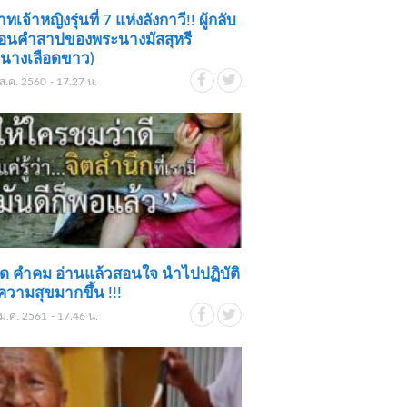
เจ้าหญิงรุ่นที่ 7 แห่งลังกาวี!! ผู้กลับ
อนคำสาปของพระนางมัสสุหรี
ะนางเลือดขาว)
ส.ค. 2560 - 17.27 น.
ิด คำคม อ่านแล้วสอนใจ นำไปปฏิบัติ
ความสุขมากขึ้น !!!
ม.ค. 2561 - 17.46 น.