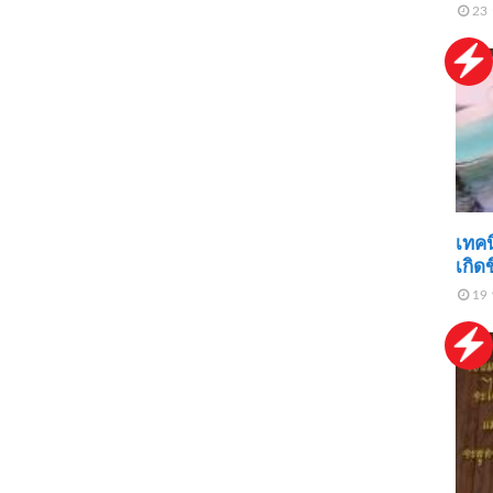
23 
เทคน
เกิด
19 