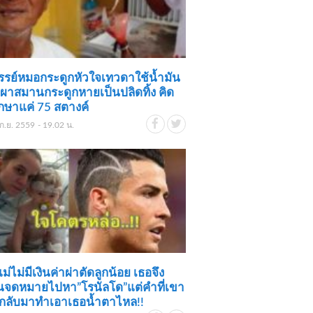
รรย์หมอกระดูกหัวใจเทวดาใช้น้ำมัน
งผาสมานกระดูกหายเป็นปลิดทิ้ง คิด
ักษาแค่ 75 สตางค์
ก.ย. 2559 - 19.02 น.
แม่ไม่มีเงินค่าผ่าตัดลูกน้อย เธอจึง
ยนจดหมายไปหา”โรนัลโด”แต่คำที่เขา
กลับมาทำเอาเธอน้ำตาไหล!!