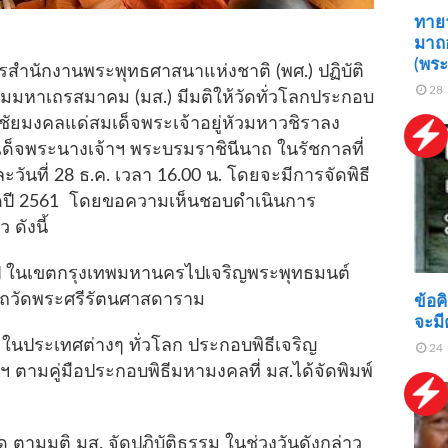
ทายาท
มาถ
(พร
รสำนักงานพระพุทธศาสนาแห่งชาติ (พศ.) ปฏิบัติ
28 
ะชุมมหาเถรสมาคม (มส.) มีมติให้วัดทั่วโลกประกอบ
ัยมงคลแด่สมเด็จพระเจ้าอยู่หัวมหาวชิราลง
็จพระนางเจ้าฯ พระบรมราชินีนาถ ในรัชกาลที่
ละวันที่ 28 ธ.ค. เวลา 16.00 น. โดยจะมีการจัดพิธี
ลอดปี 2561 โดยขอความเห็นชอบดำเนินการ
 ดังนี้
รูป ในเขตกรุงเทพมหานครไปเจริญพระพุทธมนต์
สถวัดพระศรีรัตนศาสดาราม
ข้อค
จะมี
ในประเทศต่างๆ ทั่วโลก ประกอบพิธีเจริญ
24 
ามคู่มือประกอบพิธีมหามงคลที่ มส.ได้จัดพิมพ์
ด ตามมติ มส. จัดปฏิบัติธรรม ในช่วงวันดังกล่าว