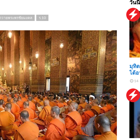
วันนี
์ถวายพระพรชัยมงคล
ร.10
มุทิ
ได้อ
14 