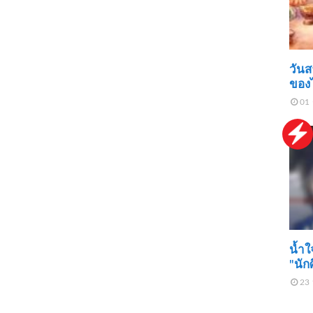
วันส
ของ
01 
น้ำใ
"นัก
23 