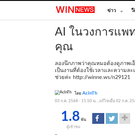
ข่าว
วี
AI ในวงการแพทย์
คุณ
ลองนึกภาพว่าคุณหมอต้องดูภาพเอ
เป็นงานที่ต้องใช้เวลาและความละเอ
ช่วยค่ะ
http://winne.ws/n29121
AcInTh
โดย
03 ก.ค. 2568 - 15.50 น.
, แก้ไขเมื่อ
02 ก.ค. 25
1.8
พัน
ผู้เข้าชม