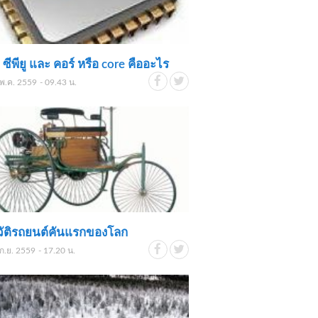
ซีพียู และ คอร์ หรือ core คืออะไร
พ.ค. 2559 - 09.43 น.
วัติรถยนต์คันแรกของโลก
ก.ย. 2559 - 17.20 น.