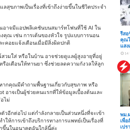
สุขภาพเป็นเรื่องที่เข้าถึงง่ายขึ้นในชีวิตประจำ
ณอาจมีแอปพลิเคชันบนสมาร์ทโฟนที่ใช้ AI ใน
รีสอ
งคุณ เช่น การเต้นของหัวใจ รูปแบบการนอน
คุณ
คอยแจ้งเตือนเมื่อมีสิ่งผิดปกติ
แสงเ
14 
วมใส่ หรือในบ้าน อาจช่วยดูแลผู้สูงอายุที่อยู่
หรือเตือนให้ทานยา ซึ่งช่วยลดความกังวลให้ลูก
หากคุณมีคำถามพื้นฐานเกี่ยวกับสุขภาพ หรือ
t อาจเป็นผู้ช่วยคนแรกที่ให้ข้อมูลเบื้องต้นและ
อไม่
ลตัวอีกต่อไป แต่กำลังกลายเป็นส่วนหนึ่งที่จะเข้า
พม.ผ
เพื่
ให้การเข้าถึงบริการทางการแพทย์เป็นเรื่องที่
เปร
ึ้นในอนาคตอันใกล้นี้ค่ะ