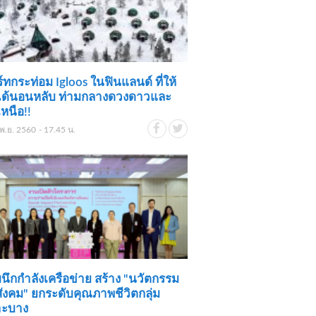
ร์ทกระท่อม Igloos ในฟินแลนด์ ที่ให้
ได้นอนหลับ ท่ามกลางดวงดาวและ
หนือ!!
พ.ย. 2560 - 17.45 น.
นึกกำลังเครือข่าย สร้าง "นวัตกรรม
อสังคม" ยกระดับคุณภาพชีวิตกลุ่ม
าะบาง