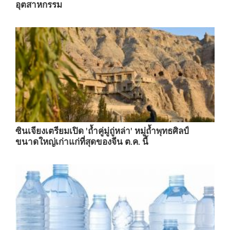
อุตสาหกรรม
ซินเจียงเตรียมเปิด 'ถ้ำคู่มู่ถู่หล่า' หมู่ถ้ำพุทธศิลป์
ขนาดใหญ่เก่าแก่ที่สุดของจีน ต.ค. นี้