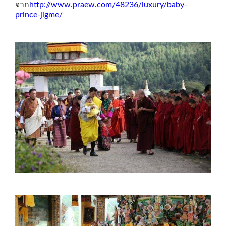
จาก
http://www.praew.com/48236/luxury/baby-
prince-jigme/