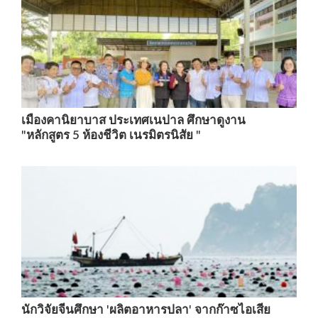
เมืองคานิยาบาส ประเทศเนปาล ศึกษาดูงาน
"หลักสูตร 5 ห้องชีวิต เนรมิตรนิสัย "
นักวิจัยจีนศึกษา 'ผลิตอาหารปลา' จากก๊าซไอเสีย