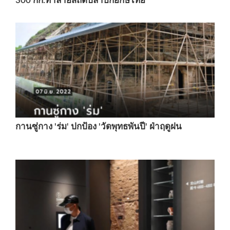
300 กก.ทำลายสถิติปลาบึกยักษ์ไทย
กานซู่กาง 'ร่ม' ปกป้อง 'วัดพุทธพันปี' ฝ่าฤดูฝน