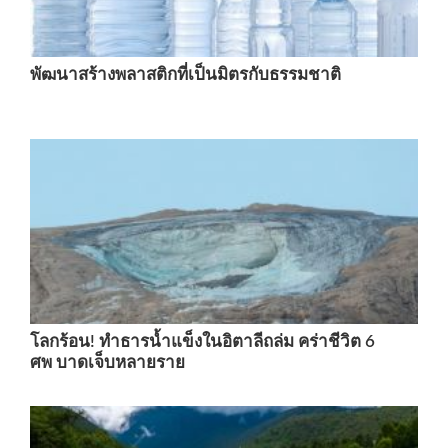
พัฒนาสร้างพลาสติกที่เป็นมิตรกับธรรมชาติ
โลกร้อน! ทำธารน้ำแข็งในอิตาลีถล่ม คร่าชีวิต 6
ศพ บาดเจ็บหลายราย