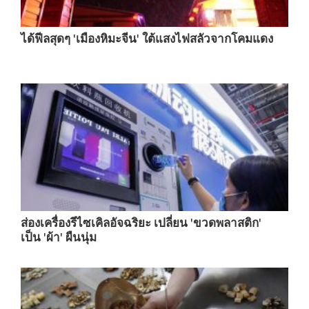
ได้ฟีลสุดๆ 'เมืองหิมะจีน' ใต้แสงไฟสลัวจากโคมแดง
ส่องเครื่องรีไซเคิลอัจฉริยะ เปลี่ยน 'ขวดพลาสติก'
เป็น 'ผ้า' ผืนนุ่ม