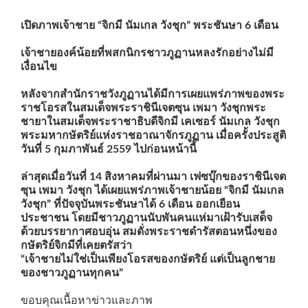
เปิดภาพเจ้าชาย “จิกมี นัมเกล วังชุก” พระชันษา 6 เดือน
เจ้าชายองค์น้อยที่พสกนิกรชาวภูฏานหลงรักอย่างไม่มี
เงื่อนไข
หลังจากสำนักราชวังภูฏานได้มีการเผยแพร่ภาพของพระ
ราชโอรสในสมเด็จพระราชินีเจตซุน เพมา วังชุกพระ
ชายาในสมเด็จพระราชาธิบดีจิกมี เคเซอร์ นัมเกล วังชุก
พระมหากษัตริย์แห่งราชอาณาจักรภูฏาน เมื่อครั้งประสูติ
วันที่ 5 กุมภาพันธ์ 2559 ไปก่อนหน้านี้
ล่าสุดเมื่อวันที่ 14 สิงหาคมที่ผ่านมา เฟซบุ๊กของราชินีเจต
ซุน เพมา วังชุก ได้เผยแพร่ภาพเจ้าชายน้อย “จิกมี นัมเกล
วังชุก” ที่ปัจจุบันพระชันษาได้ 6 เดือน ออกเยือน
ประชาชน โดยมีชาวภูฏานนับพันคนแห่มาเฝ้ารับเสด็จ
ด้วยบรรยากาศอบอุ่น สมดั่งพระราชดำรัสตอนหนึ่งของ
กษัตริย์จิกมีที่เคยตรัสว่า
“เจ้าชายไม่ใช่เป็นเพียงโอรสของกษัตริย์ แต่เป็นลูกชาย
ของชาวภูฏานทุกคน”
ขอบคุณเนื้อหาข่าวและภาพ