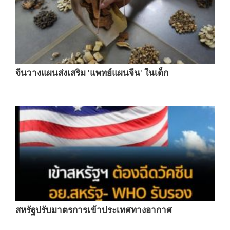
จีนวางแผนส่งเสริม 'แพทย์แผนจีน' ในเด็ก
สหรัฐปรับมาตรการเข้าประเทศทางอากาศ