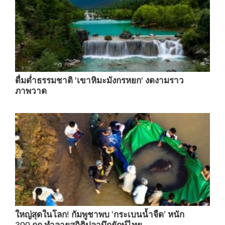
ดื่มด่ำธรรมชาติ 'เขาหิมะมังกรหยก' งดงามราว
ภาพวาด
ใหญ่สุดในโลก! กัมพูชาพบ ‘กระเบนน้ำจืด’ หนัก