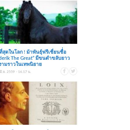
ี่สุดในโลก ! ม้าพันธุ์ฟรีเชี่ยนชื่่อ
derik The Great” มีขนดำขลับยาว
งามราวในเทพนิยาย
มิ.ย. 2559 - 16.17 น.