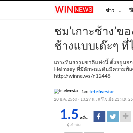
ข่าว
วี
ชม’เกาะช้าง’ของ
ช้างแบบเด๊ะๆ ที
เกาะหินธรรมชาติแห่งนี้ ตั้งอยู่นอ
Heimaey ที่มีลักษณะดันมีความพิเ
http://winne.ws/n12448
tetefivestar
โดย
20 ม.ค. 2560 - 13.29 น.
, แก้ไขเมื่อ
21 ม.ค. 25
1.5
หมื่น
ผู้เข้าชม