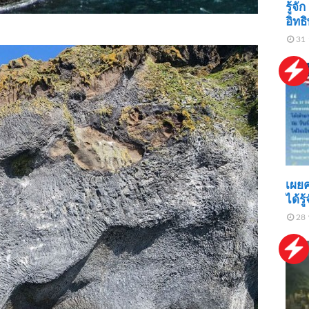
รู้จั
อิทธ
31 
เผยค
ได้ร
28 