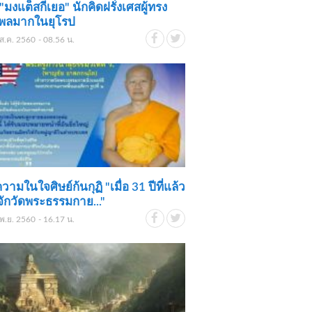
ก "มงแต็สกีเยอ" นักคิดฝรั่งเศสผู้ทรง
ิพลมากในยุโรป
ส.ค. 2560 - 08.56 น.
วามในใจศิษย์ก้นกุฏิ "เมื่อ 31 ปีที่แล้ว
ู้จักวัดพระธรรมกาย..."
พ.ย. 2560 - 16.17 น.