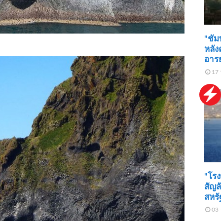
"ชัม
หลัง
อาร
17 
"โรง
สัญล
สหรั
03 