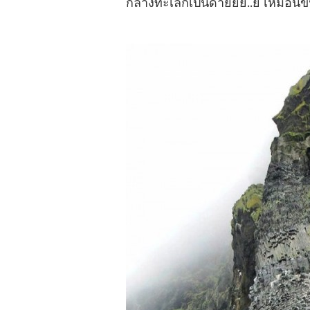
กลางทะเลก็เป็นด้ายยย..ย
เหมือน