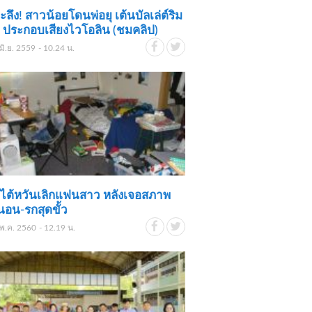
ลึง! สาวน้อยโดนพ่อยุ เต้นบัลเล่ต์ริม
ประกอบเสียงไวโอลิน (ชมคลิป)
มิ.ย. 2559 - 10.24 น.
มไต้หวันเลิกแฟนสาว หลังเจอสภาพ
นอน-รกสุดขั้ว
พ.ค. 2560 - 12.19 น.