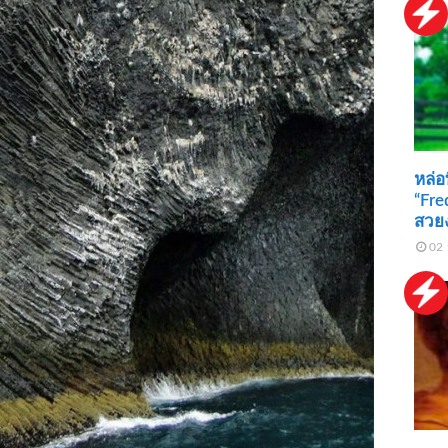
หล่อท
“Fre
สวย
02 