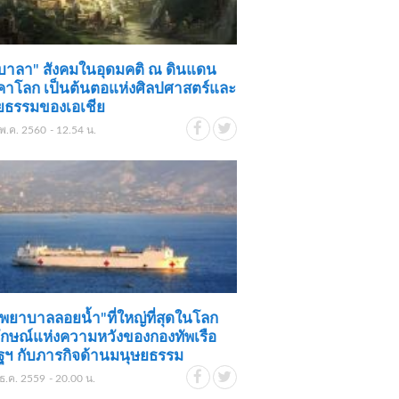
บาลา" สังคมในอุดมคติ ณ ดินแดน
คาโลก เป็นต้นตอแห่งศิลปศาสตร์และ
ยธรรมของเอเชีย
พ.ค. 2560 - 12.54 น.
พยาบาลลอยน้ำ"ที่ใหญ่ที่สุดในโลก
ักษณ์แห่งความหวังของกองทัพเรือ
ฐฯ กับภารกิจด้านมนุษยธรรม
ธ.ค. 2559 - 20.00 น.