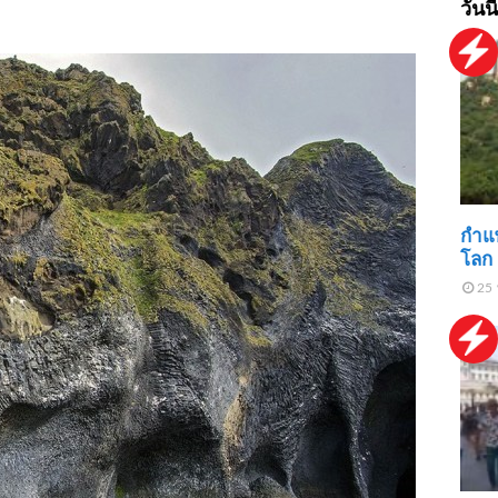
วันนี
กำแพ
โลก 
25 