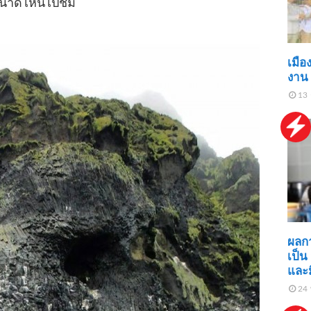
ขนาดไหนไปชม
เมือ
งาน 
13 
ผลกา
เป็น
และม
24 