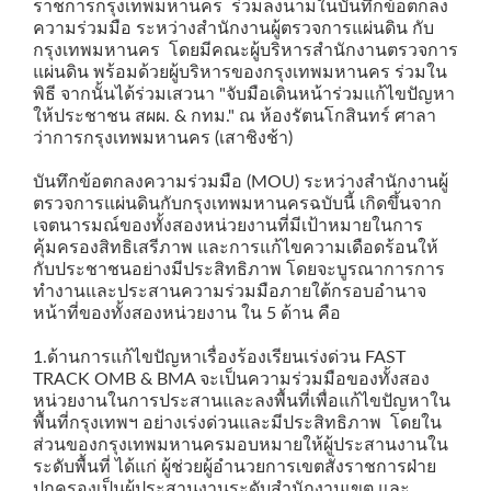
ราชการกรุงเทพมหานคร ร่วมลงนามในบันทึกข้อตกลง
ความร่วมมือ ระหว่างสำนักงานผู้ตรวจการแผ่นดิน กับ
กรุงเทพมหานคร โดยมีคณะผู้บริหารสำนักงานตรวจการ
แผ่นดิน พร้อมด้วยผู้บริหารของกรุงเทพมหานคร ร่วมใน
พิธี จากนั้นได้ร่วมเสวนา "จับมือเดินหน้าร่วมแก้ไขปัญหา
ให้ประชาชน สผผ. & กทม." ณ ห้องรัตนโกสินทร์ ศาลา
ว่าการกรุงเทพมหานคร (เสาชิงช้า)
บันทึกข้อตกลงความร่วมมือ (MOU) ระหว่างสำนักงานผู้
ตรวจการแผ่นดินกับกรุงเทพมหานครฉบับนี้ เกิดขึ้นจาก
เจตนารมณ์ของทั้งสองหน่วยงานที่มีเป้าหมายในการ
คุ้มครองสิทธิเสรีภาพ และการแก้ไขความเดือดร้อนให้
กับประชาชนอย่างมีประสิทธิภาพ โดยจะบูรณาการการ
ทำงานและประสานความร่วมมือภายใต้กรอบอำนาจ
หน้าที่ของทั้งสองหน่วยงาน ใน 5 ด้าน คือ
1.ด้านการแก้ไขปัญหาเรื่องร้องเรียนเร่งด่วน FAST
TRACK OMB & BMA จะเป็นความร่วมมือของทั้งสอง
หน่วยงานในการประสานและลงพื้นที่เพื่อแก้ไขปัญหาใน
พื้นที่กรุงเทพฯ อย่างเร่งด่วนและมีประสิทธิภาพ โดยใน
ส่วนของกรุงเทพมหานครมอบหมายให้ผู้ประสานงานใน
ระดับพื้นที่ ได้แก่ ผู้ช่วยผู้อำนวยการเขตสั่งราชการฝ่าย
ปกครองเป็นผู้ประสานงานระดับสำนักงานเขต และ