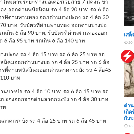
าใหม่ตามระยะทางมอเตอร์เวย์สาย 7 มีดังนี้ ขา
นทอง ออกด่านพนัสนิคม รถ 4 ล้อ 20 บาท รถ 6 ล้อ
บัตรที่ด่านพานทอง ออกด่านบางปะกง รถ 4 ล้อ 30
 70 บาท, รับบัตรที่ด่านพานทอง ออกด่านบางบ่อ
รถเกิน 6 ล้อ 90 บาท, รับบัตรที่ด่านพานทองออก
เสด็
ถ 6 ล้อ 95 บาท รถเกิน 6 ล้อ 140 บาท
20 
นบางปะกง รถ 4 ล้อ 15 บาท รถ 6 ล้อ 25 บาท รถ
พนัสนิคมออกด่านบางบ่อ รถ 4 ล้อ 25 บาท รถ 6 ล้อ
ัตรที่ด่านพนัสนิคมออกด่านลาดกระบัง รถ 4 ล้อ45
อ 110 บาท
่านบางบ่อ รถ 4 ล้อ 10 บาท รถ 6 ล้อ 15 บาท รถ
านบางปะกงออกจากด่านลาดกระบัง รถ 4 ล้อ 30 บาท
ตำนา
บาท
เกิดข
กับข
านลาดกระบัง รถ 4 ล้อ 25 บาท รถ 6 ล้อ 45 บาท
18 