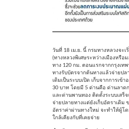
วันที่ 18 เม.ย. นี้ กรมทางหลวงจะ
(ทางหลวงพิเศษระหว่างเมืองหรือมอเ
ทาง 120 กม. ตอนแรกจากกรุงเทพฯ-
ทางรับบัตรจากต้นทางแล้วจ่ายปลา
เดิมเป็นระบบเปิด เก็บจากการเข้าอ
30 บาท โดยมี 5 ด่านคือ ด่านลาดก
และด่านพานทอง ติดตั้งระบบเสร็จ
จ่ายปลายทางแต่ยังเก็บอัตราเดิม 
อัตราค่าผ่านทางใหม่ จะทำให้ผู้
ใกล้เคียงกับที่เคยจ่าย