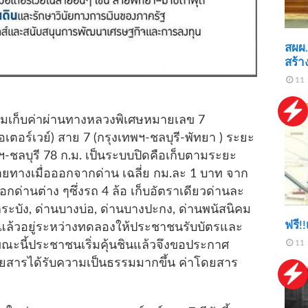
สผผ.
สร้า
11 
เริ่มเก็บค่าผ่านทางหลวงพิเศษหมายเลข 7
ตอร์เวย์) สาย 7 (กรุงเทพฯ-ชลบุรี-พัทยา ) ระยะ
ชลบุรี 78 ก.ม. เป็นระบบปิดคือเก็บตามระยะ
ยทางเมื่อออกจากด่าน เฉลี่ย กม.ละ 1 บาท จาก
อกด่านต่าง ๆซึ่งรถ 4 ล้อ เก็บอัตราเดียวด่านละ
ระบัง, ด่านบางบ่อ, ด่านบางปะกง, ด่านพนัสนิคม
ฟรี!
แล้วอยู่ระหว่างทดลองให้ประชาชนรับบัตรและ
11 
ขณะนี้ประชาชนเริ่มคุ้นชินแล้วจึงขอประกาศ
โดยสารได้รับความเป็นธรรมมากขึ้น ค่าโดยสาร