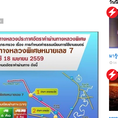
วันนี
ง
มารู
16 