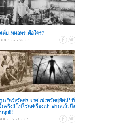
จเตี่ย..หมอพร..คือใคร?
เม.ย. 2559 - 06.35 น.
น “แร้งวัดสระเกศ เปรตวัดสุทัศน์" ที่
ึ้นจริง!! ไม่ใช่แค่เรื่องเล่า อ่านแล้วถึง
นลุก!!!
พ.ย. 2559 - 15.58 น.