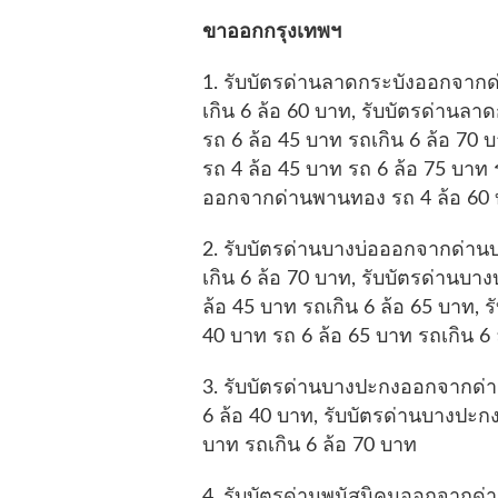
ขาออกกรุงเทพฯ
1. รับบัตรด่านลาดกระบังออกจากด่
เกิน 6 ล้อ 60 บาท, รับบัตรด่านล
รถ 6 ล้อ 45 บาท รถเกิน 6 ล้อ 70
รถ 4 ล้อ 45 บาท รถ 6 ล้อ 75 บาท 
ออกจากด่านพานทอง รถ 4 ล้อ 60 บ
2. รับบัตรด่านบางบ่อออกจากด่านบ
เกิน 6 ล้อ 70 บาท, รับบัตรด่านบ
ล้อ 45 บาท รถเกิน 6 ล้อ 65 บาท,
40 บาท รถ 6 ล้อ 65 บาท รถเกิน 6 
3. รับบัตรด่านบางปะกงออกจากด่าน
6 ล้อ 40 บาท, รับบัตรด่านบางปะ
บาท รถเกิน 6 ล้อ 70 บาท
4. รับบัตรด่านพนัสนิคมออกจากด่า