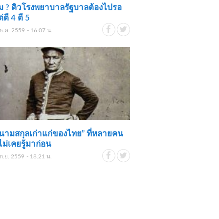
ม ? คิวโรงพยาบาลรัฐบาลต้องไปรอ
ต่ตี 4 ตี 5
ธ.ค. 2559 - 16.07 น.
นามสกุลเก่าแก่ของไทย” ที่หลายคน
ม่เคยรู้มาก่อน
ก.ย. 2559 - 18.21 น.