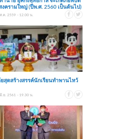
ทำนาย ยุคกึ่งพุทธกาล จะเกิดภัยพิบัติ
งครามใหญ่ (ปีพ.ศ. 2560 เป็นต้นไป)
ส.ค. 2559 - 12.00 น.
ียสุดสร้างสรรค์นักเรียนทำพานไหว้
มิ.ย. 2561 - 19.30 น.