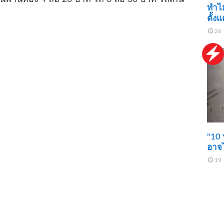
ทำไ
ตั้งแ
26 
"10 
อาจไ
19 