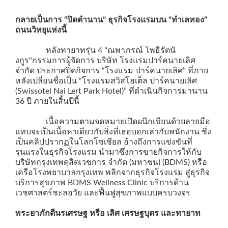
กลายเป็นการ “ปิดตำนาน” ธุรกิจโรงแรมบน “ทำเลทอง”
ถนนวิทยุแห่งนี้
หลังทายาทรุ่น 4 "ณพาภรณ์ โพธิรัตนั
งกูร"กรรมการผู้จัดการ บริษัท โรงแรมปาร์คนายเลิศ
จำกัด ประกาศปิดกิจการ “โรงแรม ปาร์คนายเลิศ” ที่ภาย
หลังเปลี่ยนชื่อเป็น “โรงแรมสวิสโฮเต็ล ปาร์คนายเลิศ
(Swissotel Nai Lert Park Hotel)” ที่ดำเนินกิจการมานาน
36 ปี ภายในสิ้นปีนี้
เนื้อความตามจดหมายเปิดผนึกเขียนด้วยลายมือ
แทบจะเป็นเนื้อหาเดียวกับสิ่งที่เธอบอกเล่ากับพนักงาน ซึ่ง
เป็นคลิปปรากฏในโลกโซเชียล อ้างถึงการแข่งขันที่
รุนแรงในธุรกิจโรงแรม นำมาซึ่งการขายกิจการให้กับ
บริษัทกรุงเทพดุสิตเวชการ จำกัด (มหาชน) (BDMS) หรือ
เครือโรงพยาบาลกรุงเทพ พลิกจากธุรกิจโรงแรม สู่ธุรกิจ
บริการสุขภาพ BDMS Wellness Clinic บริการด้าน
เวชศาสตร์ชะลอวัย และฟื้นฟูสุขภาพแบบครบวงจร
พระยาภักดีนรเศรษฐ หรือ เลิศ เศรษฐบุตร
และทายาท