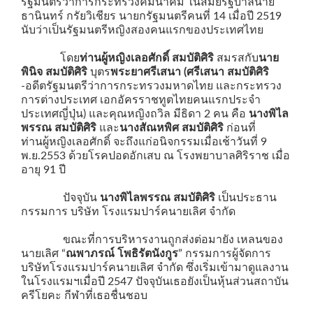
รัฐมนตรีว่าการกระทรวงคมนาคม ในสมัยรัฐบาลนาย
ธานินทร์ กรัยวิเชียร นายกรัฐมนตรีคนที่ 14 เมื่อปี 2519
นับว่าเป็นรัฐมนตรีหญิงสองคนแรกของประเทศไทย
โดย
ท่านผู้หญิงเลอศักดิ์ สมบัติศิริ
สมรสกับ
นาย
พินิจ สมบัติศิริ
บุตร
พระยาศรีเสนา (ศรีเสนา สมบัติศิริ
-อดีตรัฐมนตรีว่าการกระทรวงมหาดไทย และกระทรวง
การต่างประเทศ เอกอัครราชทูตไทยคนแรกประจำ
ประเทศญี่ปุ่น)
และคุณหญิงถวิล มีธิดา 2 คน คือ
นางพิไล
พรรณ สมบัติศิริ
และ
นางสัณหพิศ สมบัติศิริ
ก่อนที่
ท่านผู้หญิงเลอศักดิ์ จะถึงแก่อนิจกรรมเมื่อเช้าวันที่ 9
พ.ย.2553 ด้วยโรคปอดอักเสบ ณ โรงพยาบาลศิริราช เมื่อ
อายุ 91 ปี
ปัจจุบัน
นางพิไลพรรณ สมบัติศิริ
เป็นประธาน
กรรมการ บริษัท โรงแรมปาร์คนายเลิศ จำกัด
ขณะที่การบริหารงานถูกส่งต่อมายัง เหลนของ
นายเลิศ
“
ณพาภรณ์ โพธิรัตนังกูร
”
กรรมการผู้จัดการ
บริษัทโรงแรมปาร์คนายเลิศ จำกัด ซึ่งเริ่มเข้ามาดูแลงาน
ในโรงแรมฯเมื่อปี 2547 ปัจจุบันเธอยังเป็นหุ้นส่วนสถาบัน
ครีโยคะ กีฬาที่เธอชื่นชอบ