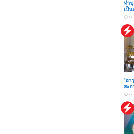
ทำบุ
เป็น
17 
“ฮาร
สะอา
27 