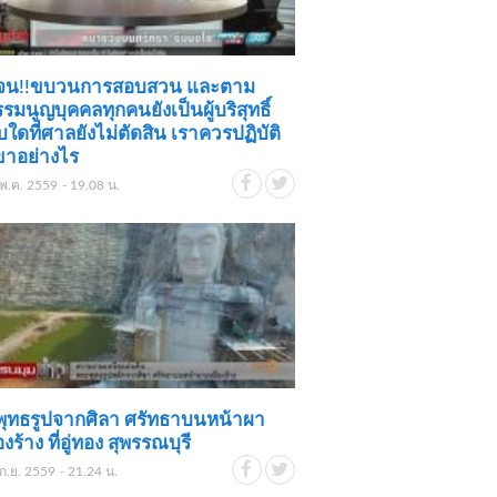
เจน!!ขบวนการสอบสวน และตาม
รรมนูญบุคคลทุกคนยังเป็นผู้บริสุทธิ์
ใดที่ศาลยังไม่ตัดสิน เราควรปฏิบัติ
ขาอย่างไร
พ.ค. 2559 - 19.08 น.
พุทธรูปจากศิลา ศรัทธาบนหน้าผา
งร้าง ที่อู่ทอง สุพรรณบุรี
ก.ย. 2559 - 21.24 น.