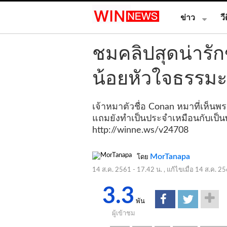
ข่าว
วี
ชมคลิปสุดน่ารั
น้อยหัวใจธรรมะ
เจ้าหมาตัวชื่อ Conan หมาที่เห็นพ
แถมยังทำเป็นประจำเหมือนกับเป็นพ
http://winne.ws/v24708
MorTanapa
โดย
14 ส.ค. 2561 - 17.42 น.
, แก้ไขเมื่อ
14 ส.ค. 25
3.3
พัน
ผู้เข้าชม