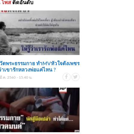
้
โพส
ติดอันดับ
ย์วัดพระธรรมกาย ทำMVหัวใจดังเพชร
ู้ว่าเขารักหลวงพ่อแค่ไหน ?
มี.ค. 2560 - 15.40 น.