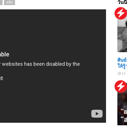
วันนี
์
คลิป
ศิษ
ให้ร
14 