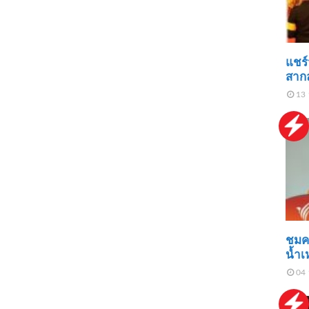
แชร์ว
สาก
13 
ชมคล
น้ำเ
04 