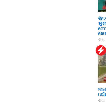
ชัด
รัฐธ
ตราบ
ต่อเ
31 
พระ
เหมือ
01 