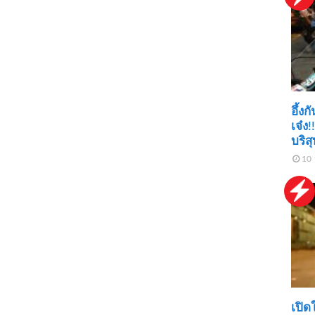
อึ้ง
เจ๋ง!
บริส
10 
เปิด