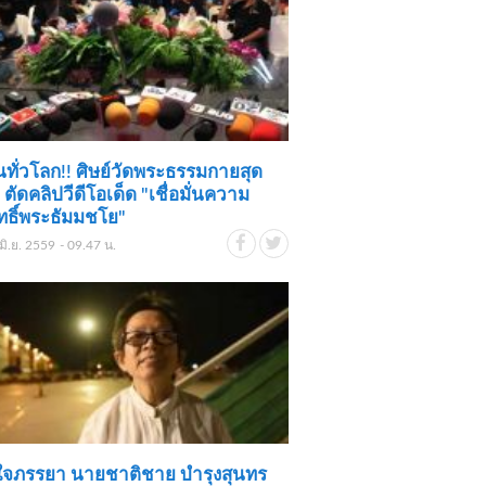
กันทั่วโลก!! ศิษย์วัดพระธรรมกายสุด
! ตัดคลิปวีดีโอเด็ด "เชื่อมั่นความ
ุทธิ์พระธัมมชโย"
มิ.ย. 2559 - 09.47 น.
ใจภรรยา นายชาติชาย บำรุงสุนทร