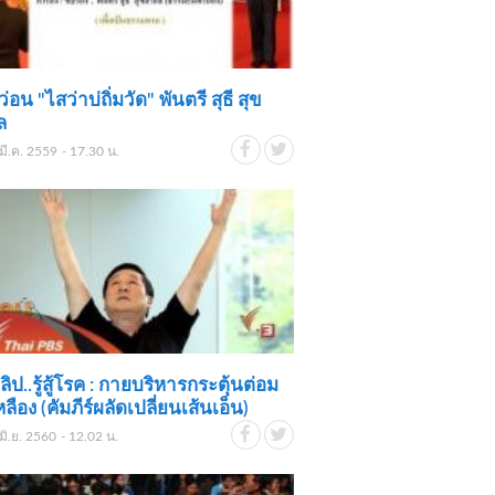
่อน "ไสว่าบ่ถิ่มวัด" พันตรี สุธี สุข
ล
มี.ค. 2559 - 17.30 น.
ิป..รู้สู้โรค : กายบริหารกระตุ้นต่อม
หลือง (คัมภีร์ผลัดเปลี่ยนเส้นเอ็น)
มิ.ย. 2560 - 12.02 น.