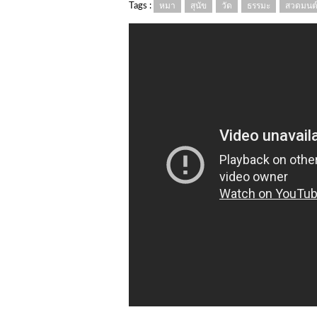
Tags :
หมา
สุนัข
วัด
ธรรมะ
สวดมนต