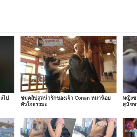
ำลงไป
ชมคลิปสุดน่ารักของเจ้า Conan หมาน้อย
หญิงชา
หัวใจธรรมะ
สุนัขจ