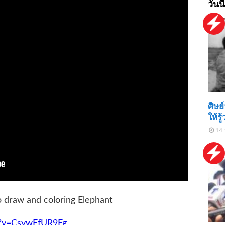
วันนี
ศิษ
ให้ร
14 
 draw and coloring Elephant
h?v=CsywEfUR9Fg