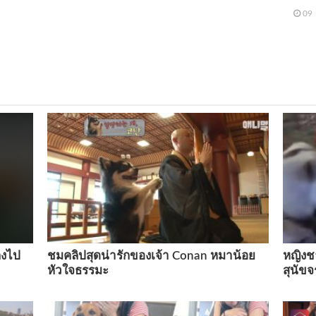
09 
ำลงไป
ชมคลิปสุดน่ารักของเจ้า Conan หมาน้อย
หญิงชา
หัวใจธรรมะ
สุนัขจ