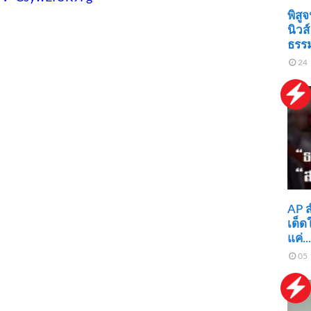
พิสู
นิวส
ธรรม
24 
AP ส
เด็ด
แค่.
05 