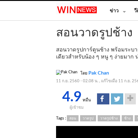
ข่าว
วี
สอนวาดรูปช้าง
สอนวาดรูปการ์ตูนช้าง พร้อมระบายส
เดียวสำหรับน้อง ๆ หนู ๆ ง่ายมาก น่
Pak Chan
โดย
11 ก.ย. 2560 - 02.08 น.
, แก้ไขเมื่อ
11 ก.ย. 25
4.9
หมื่น
ผู้เข้าชม
Tags :
สอน
วาดรูป
วาดรูปช้าง
ช้าง