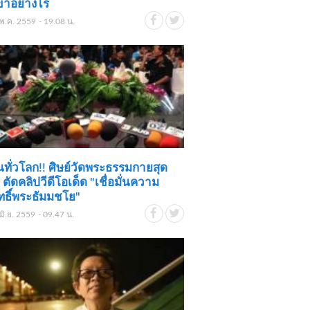
ขาอย่างไร
พ.ค. 2559 - 19.08 น.
กันทั่วโลก!! ศิษย์วัดพระธรรมกายสุด
! ตัดคลิปวีดีโอเด็ด "เชื่อมั่นความ
ุทธิ์พระธัมมชโย"
มิ.ย. 2559 - 09.47 น.