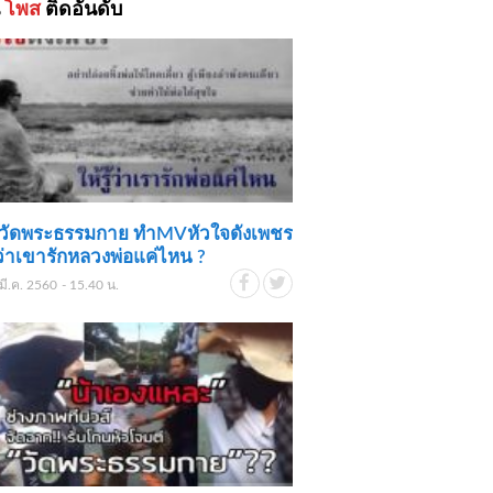
้
โพส
ติดอันดับ
ย์วัดพระธรรมกาย ทำMVหัวใจดังเพชร
ู้ว่าเขารักหลวงพ่อแค่ไหน ?
มี.ค. 2560 - 15.40 น.