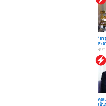
“ฮาร
สะอา
27 
คุณเ
เป็น