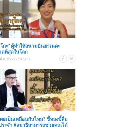
ุโกะ” ผู้ทำให้สนามบินฮาเนดะ
ดที่สุดในโลก
มี.ค. 2560 - 10.57 น.
คยเป็นเหมือนกันไหม? ขี้หลงขี้ลืม
ประจำ #สมาธิสามารถช่วยคุณได้