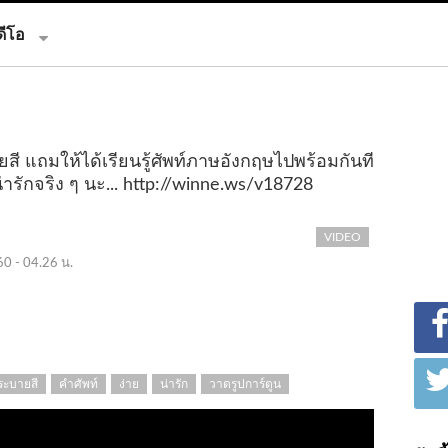
ดีโอ
ี แถมให้ได้เรียนรู้ศัพท์ภาษอังกฤษไปพร้อมกันที
ารักจริง ๆ นะ...
http://winne.ws/v18728
VIDEO
60 - 04.26 น.
ระบายสี
คำศัพท์
ง่าย
น่ารัก
วาดรูปการ์ตูน