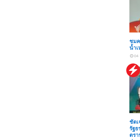
ชมคล
น้ำเ
04 
ชัด
รัฐธ
ตราบ