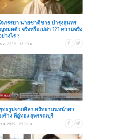
ใจภรรยา นายชาติชาย บำรุงสุนทร
ญหมดตัว จริงหรือเปล่า ??? ความจริง
อย่างไร ?
ธ.ค. 2559 - 18.40 น.
พุทธรูปจากศิลา ศรัทธาบนหน้าผา
งร้าง ที่อู่ทอง สุพรรณบุรี
ก.ย. 2559 - 21.24 น.