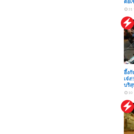
ต่อเ
31 
อึ้ง
เจ๋ง!
บริส
10 