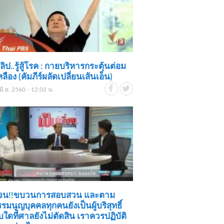
ิป..รู้สู้โรค : กายบริหารกระตุ้นต่อม
หลือง (คัมภีร์ผลัดเปลี่ยนเส้นเอ็น)
มิ.ย. 2560 - 12.02 น.
เจน!!ขบวนการสอบสวน และตาม
รรมนูญบุคคลทุกคนยังเป็นผู้บริสุทธิ์
ใดที่ศาลยังไม่ตัดสิน เราควรปฏิบัติ