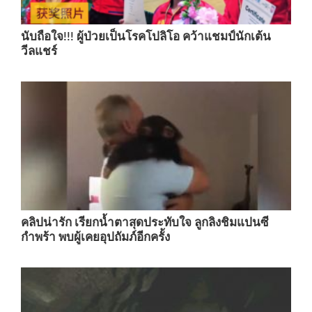
นับถือใจ!!! ผู้ป่วยเป็นโรคโปลิโอ คว้าแชมป์นักเต้น
วีลแชร์
คลิปน่ารัก เรียกน้ำตาสุดประทับใจ ลูกลิงชิมแปนซี
กำพร้า พบผู้เคยอุปถัมภ์อีกครั้ง