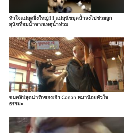
หัวใจแม่สุดยิ่งใหญ่!!!! แม่สุนัขมุดน้ำลงไปช่วยลูก
สุนัขที่จมน้ำจากเหตุน้ำท่วม
ชมคลิปสุดน่ารักของเจ้า Conan หมาน้อยหัวใจ
ธรรมะ