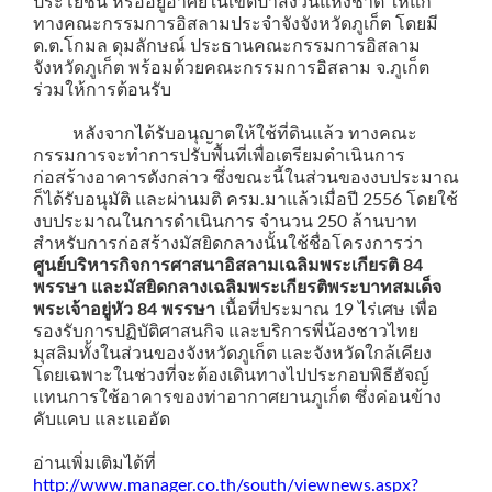
ประโยชน์ หรืออยู่อาศัยในเขตป่าสงวนแห่งชาติ ให้แก่
ทางคณะกรรมการอิสลามประจำจังจังหวัดภูเก็ต โดยมี
ด.ต.โกมล ดุมลักษณ์ ประธานคณะกรรมการอิสลาม
จังหวัดภูเก็ต พร้อมด้วยคณะกรรมการอิสลาม จ.ภูเก็ต
ร่วมให้การต้อนรับ
หลังจากได้รับอนุญาตให้ใช้ที่ดินแล้ว ทางคณะ
กรรมการจะทำการปรับพื้นที่เพื่อเตรียมดำเนินการ
ก่อสร้างอาคารดังกล่าว ซึ่งขณะนี้ในส่วนของงบประมาณ
ก็ได้รับอนุมัติ และผ่านมติ ครม.มาแล้วเมื่อปี 2556 โดยใช้
งบประมาณในการดำเนินการ จำนวน 250 ล้านบาท
สำหรับการก่อสร้างมัสยิดกลางนั้นใช้ชื่อโครงการว่า
ศูนย์บริหารกิจการศาสนาอิสลามเฉลิมพระเกียรติ 84
พรรษา และมัสยิดกลางเฉลิมพระเกียรติพระบาทสมเด็จ
พระเจ้าอยู่หัว 84 พรรษา
เนื้อที่ประมาณ 19 ไร่เศษ เพื่อ
รองรับการปฏิบัติศาสนกิจ และบริการพี่น้องชาวไทย
มุสลิมทั้งในส่วนของจังหวัดภูเก็ต และจังหวัดใกล้เคียง
โดยเฉพาะในช่วงที่จะต้องเดินทางไปประกอบพิธีฮัจญ์
แทนการใช้อาคารของท่าอากาศยานภูเก็ต ซึ่งค่อนข้าง
คับแคบ และแออัด
อ่านเพิ่มเติมได้ที่
http://www.manager.co.th/south/viewnews.aspx?