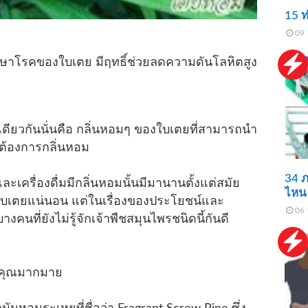
15 ท
09 
กษาโรคของใบเตย มีฤทธิ์ช่วยลดความดันโลหิตสูง
่งเดียวกันนั่นคือ กลิ่นหอมๆ ของใบเตยที่สามารถนำ
กต้องการกลิ่นหอม
34 ภ
ละเครื่องดื่มมีกลิ่นหอมนั้นมีมานานตั้งแต่สมัย
ไหน 
้จักใบเตยแน่นอน แต่ในเรื่องของประโยชน์และ
06 
ที่ยังไม่รู้จักเจ้าพืชสมุนไพรชนิดนี้กันดี
พคุณมากมาย