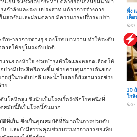
หวานเย็น ซึ่งช่วยดับกระหายคลายร้อนจึงนิยมนำมา
ยบำรุงกำลังและระบบประสาท แก้อาการร่างกาย
ทึ่ง
เห็ด
ึกเย็นสดชื่นและผ่อนคลาย มีความกระปรี้กระเปร่า
09 
ละรักษาอาการต่างๆ ของโรคเบาหวาน ทำให้ระดับ
ตาลให้อยู่ในระดับปกติ
ำงานของหัวใจ ช่วยบำรุงหัวใจและหลอดเลือดให้
้อย่างมีประสิทธิภาพขึ้น ช่วยควบคุมการเต้นของ
มาอยู่ในระดับปกติ และน้ำใบเตยก็ยังสามารถช่วย
ด้วย
10 ส
ใกล้
ลหิตสูง ซึ่งนับเป็นโรคเรื้อรังอีกโรคหนึ่งที่
27 
มัยนี้ก็เป็นโรคนี้กันมาก
ิที่เย็น ซึ่งเป็นคุณสมบัติที่ดีมากในการช่วยดับ
ระษัย และยังมีสรรพคุณช่วยบรรเทาอาการของพิษ