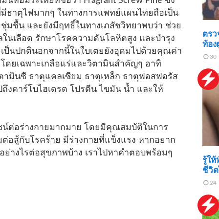
นหอมระเหยที่ชื่อว่า Fragrant Screw Pine ซึ่ง
ที่มีธาตุไฟมากๆ ในทางการแพทย์แผนไทยถือเป็น
ยชุ่มชื้น และยังมีฤทธิ์ในทางเภสัชวิทยาพบว่า ช่วย
ตรวจ
ในเลือด รักษาโรคความดันโลหิตสูง และบำรุง
ท้อง
จเป็นปกตินอกจากนี้ในใบเตยยังอุดมไปด้วยคุณค่า
30 
 โดยเฉพาะเกลือแร่และวิตามินสำคัญๆ อาทิ
 วิตามินซี ธาตุแคลเซียม ธาตุเหล็ก ธาตุฟอสฟอรัส
ถึงคาร์โบไฮเดรต โปรตีน ไขมัน น้ำ และให้
ชน์ต่อร่างกายมากมาย โดยมีคุณสมบัติในการ
ต่อสู้กับโรคร้าย มีร่างกายที่แข็งแรง หากอยาก
าอย่างไรต่อสุขภาพบ้าง เราไปหาคำตอบพร้อมๆ
รู้ให
ชีวิต
24 