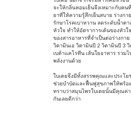
ใบเตย นอกจากจะมีสารเคมีหรือน้ำมั
จะให้กลิ่นหอมเย็นจึงเหมาะกับคน
ยาที่ให้ความรู้สึกเย็นสบาย ร่างกา
รักษาโรคเบาหวาน ลดระดับน้ำตาล
หัวใจ ทำให้อัตราการเต้นของหัวใ
ของสารอาหารที่จำเป็นต่อร่างกาย
วิตามินเอ วิตามินบี 2 วิตามินบี 3
เบต้าแคโรทีน เส้นใยอาหาร รวมไป
พลังงานด้วย
ใบเตยจึงมีทั้งสรรพคุณและประโย
ช่วยบำบัดและฟื้นฟูสุขภาพให้พร้อม
ทราบว่าสมุนไพรใบเตยนั้นมีคุณค่
กันเลยดีกว่า