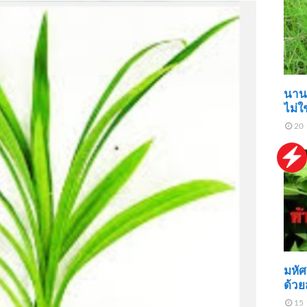
นาน
ไม่ใ
20 
มหัศ
ด้วย
15 