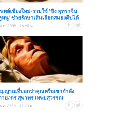
 แพทย์เชียงใหม่-รามใช้ ‘ขิง พุทราจีน
หูหนู’ ช่วยรักษาเส้นเลือดสมองตีบได้
ต.ค. 2559 - 16.45 น.
ัญญาณที่บอกว่าคุณหรือเขากำลัง
ตาย​​/ดร.สุพาพร เทพยสุวรรณ
ธ.ค. 2559 - 13.20 น.