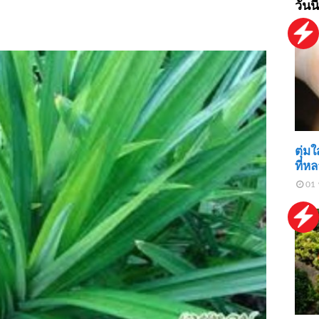
วันนี
ตุ่ม
ที่ห
01 