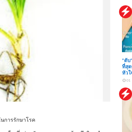
"ตับ
ที่ส
หัว
01 
ในการรักษาโรค