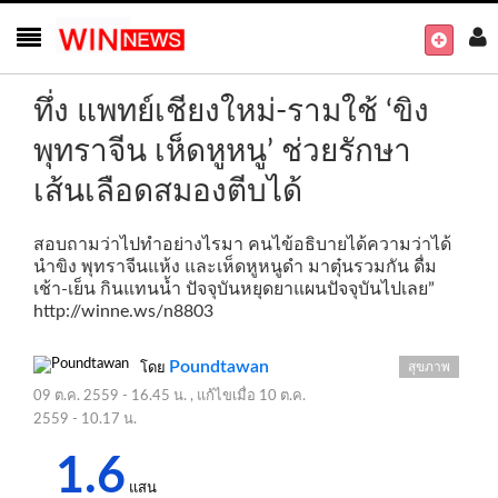
ทึ่ง แพทย์เชียงใหม่-รามใช้ ‘ขิง
พุทราจีน เห็ดหูหนู’ ช่วยรักษา
เส้นเลือดสมองตีบได้
สอบถามว่าไปทำอย่างไรมา คนไข้อธิบายได้ความว่าได้
นำขิง พุทราจีนแห้ง และเห็ดหูหนูดำ มาตุ๋นรวมกัน ดื่ม
เช้า-เย็น กินแทนน้ำ ปัจจุบันหยุดยาแผนปัจจุบันไปเลย”
http://winne.ws/n8803
Poundtawan
สุขภาพ
โดย
09 ต.ค. 2559 - 16.45 น.
, แก้ไขเมื่อ
10 ต.ค.
2559 - 10.17 น.
1.6
แสน