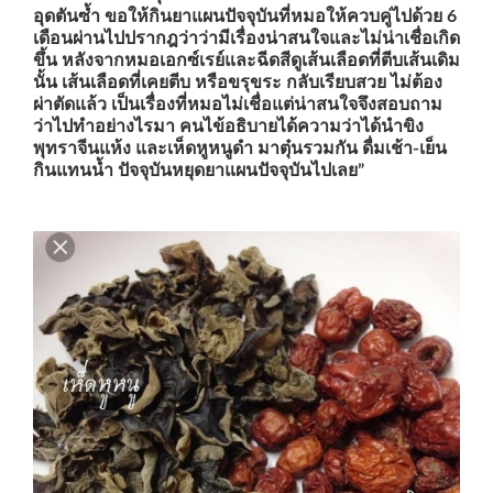
อุดตันซ้ำ ขอให้กินยาแผนปัจจุบันที่หมอให้ควบคู่ไปด้วย 6
เดือนผ่านไปปรากฎว่าว่ามีเรื่องน่าสนใจและไม่น่าเชื่อเกิด
ขึ้น หลังจากหมอเอกซ์เรย์และฉีดสีดูเส้นเลือดที่ตีบเส้นเดิม
นั้น เส้นเลือดที่เคยตีบ หรือขรุขระ กลับเรียบสวย ไม่ต้อง
ผ่าตัดแล้ว เป็นเรื่องที่หมอไม่เชื่อแต่น่าสนใจจึงสอบถาม
ว่าไปทำอย่างไรมา คนไข้อธิบายได้ความว่าได้นำขิง
พุทราจีนแห้ง และเห็ดหูหนูดำ มาตุ๋นรวมกัน ดื่มเช้า-เย็น
กินแทนน้ำ ปัจจุบันหยุดยาแผนปัจจุบันไปเลย”