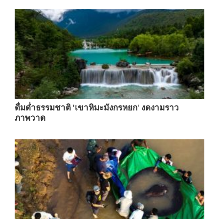
ดื่มด่ำธรรมชาติ 'เขาหิมะมังกรหยก' งดงามราว
ภาพวาด