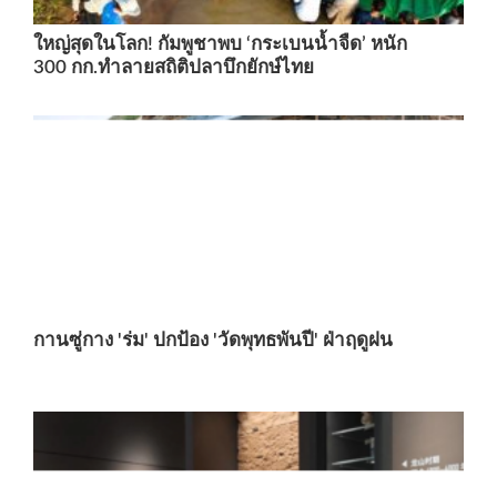
ใหญ่สุดในโลก! กัมพูชาพบ ‘กระเบนน้ำจืด’ หนัก
300 กก.ทำลายสถิติปลาบึกยักษ์ไทย
กานซู่กาง 'ร่ม' ปกป้อง 'วัดพุทธพันปี' ฝ่าฤดูฝน