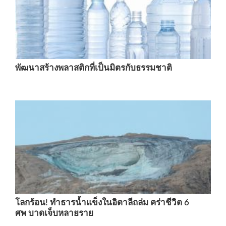
พัฒนาสร้างพลาสติกที่เป็นมิตรกับธรรมชาติ
โลกร้อน! ทำธารน้ำแข็งในอิตาลีถล่ม คร่าชีวิต 6
ศพ บาดเจ็บหลายราย