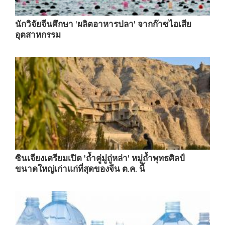
นักวิจัยจีนศึกษา 'ผลิตอาหารปลา' จากก๊าซไอเสีย
อุตสาหกรรม
ซินเจียงเตรียมเปิด 'ถ้ำคู่มู่ถู่หล่า' หมู่ถ้ำพุทธศิลป์
ขนาดใหญ่เก่าแก่ที่สุดของจีน ต.ค. นี้