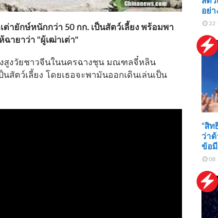
สัตว์
อย่า
22 
เต่ายักษ์หนักกว่า 50 กก. เป็นสัตว์เลี้ยง พร้อมพา
้ฉายาว่า "ผู้เฒ่าเต่า"
ิงสูงวัยชาวจีนในนครฉางชุน มณฑลจี๋หลิน
ป็นสัตว์เลี้ยง โดยเธอจะพามันออกเดินเล่นเป็น
“สิท
ว่าด
ข้อม
08 