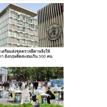
ตรียมส่งชุดตรวจฝีดาษลิงให้
กา อังกฤษติดสะสมเกิน 500 คน