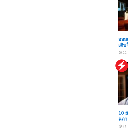
ออสเ
เติบโ
22 
10 ย
ฉลาด
21 