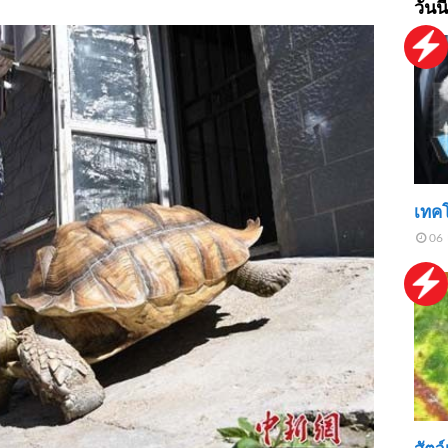
วันนี
เทคโ
06 