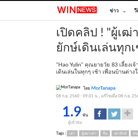
ข่าว
วี
เปิดคลิป ! "ผู้เฒ
ยักษ์เดินเล่นทุกเ
"Hao Yulin" คุณยายวัย 83 เลี้ยงเจ้า
เดินเล่นในทุกๆ เช้า เพื่อนบ้านต่างใ
MorTanapa
โดย
08 ก.ย. 2560 - 09.01 น.
, แก้ไขเมื่อ
08 ก.ย. 25
1.9
พัน
ผู้เข้าชม
Tags :
เต่า
ผู้เฒ่าเต่า
จีน
เต่ายักษ์
คน