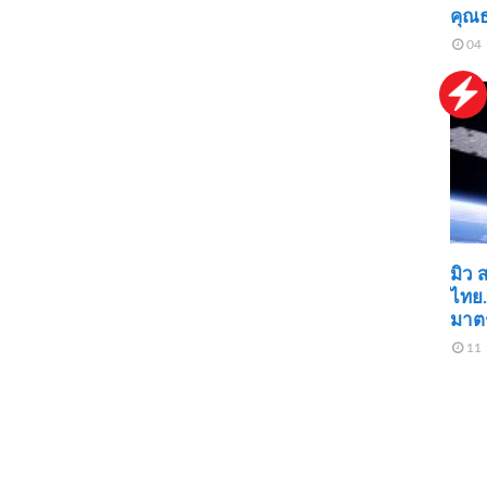
คุณ
04 
มิว 
ไทย.
มาต
11 