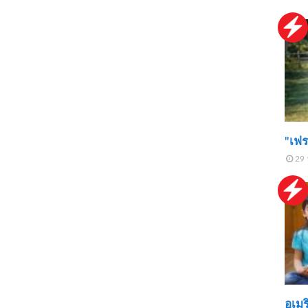
"เฟร
29 
อเมร