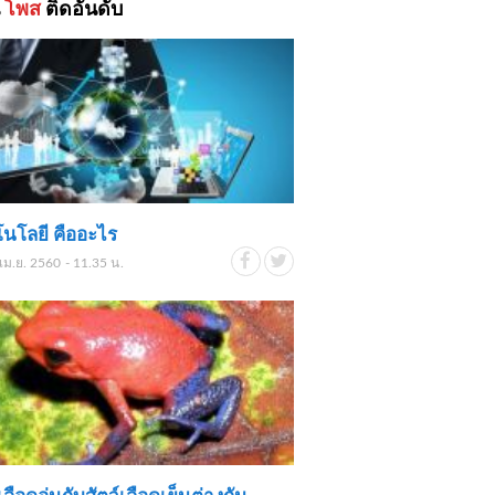
้
โพส
ติดอันดับ
นโลยี คืออะไร
เม.ย. 2560 - 11.35 น.