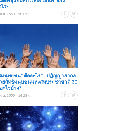
เลือดอุ่นกับสัตว์เลือดเย็นต่างกัน
งไร?
พ.ย. 2560 - 18.01 น.
ธิมนุษยชน” คืออะไร?.. ปฏิญญาสากล
้วยสิทธิมนุษชนแห่งสหประชาชาติ 30
ีอะไรบ้าง?
ก.ค. 2559 - 16.28 น.