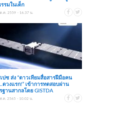
ธรรมในเด็ก
ต.ค. 2559 - 16.37 น.
สเปซ ส่ง “ดาวเทียมสื่อสารฝีมือคน
..ดวงแรก!” เข้าการทดสอบผ่าน
รฐานสากลโดย GISTDA
ส.ค. 2565 - 10.02 น.