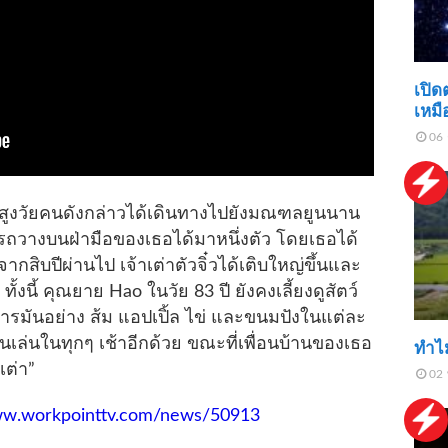
เปิด
เหมื
06 
ิงสูงวัยคนดังกล่าวได้เดินทางไปยังมณฑลยูนนาน
ารถวางบนฝ่ามือของเธอได้มาหนึ่งตัว โดยเธอได้
ังจากสิบปีผ่านไป เจ้าเต่าตัวจิ๋วได้เติบใหญ่ขึ้นและ
ทั้งนี้ คุณยาย Hao ในวัย 83 ปี ยังคงเลี้ยงดูสัตว์
อาหารมันอย่าง ส้ม แอปเปิ้ล ไข่ และขนมปังในแต่ละ
ดินเล่นในทุกๆ เช้าอีกด้วย ขณะที่เพื่อนบ้านของเธอ
ทำไม
เต่า”
02 
ww.workpointtv.com/news/50913