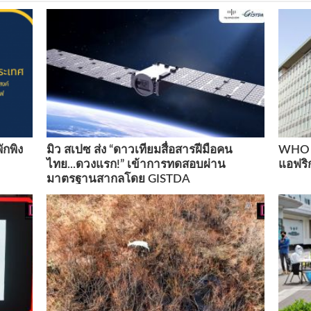
ักพิง
มิว สเปซ ส่ง “ดาวเทียมสื่อสารฝีมือคน
WHO เ
ไทย...ดวงแรก!” เข้าการทดสอบผ่าน
แอฟริ
มาตรฐานสากลโดย GISTDA