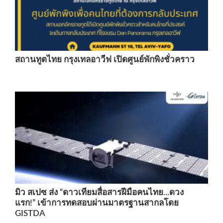
สถานทูตไทย กรุงเทลอาวีฟ เปิดศูนย์พักพิงชั่วคราว
มิว สเปซ ส่ง “ดาวเทียมสื่อสารฝีมือคนไทย...ดวง
แรก!” เข้าการทดสอบผ่านมาตรฐานสากลโดย
GISTDA