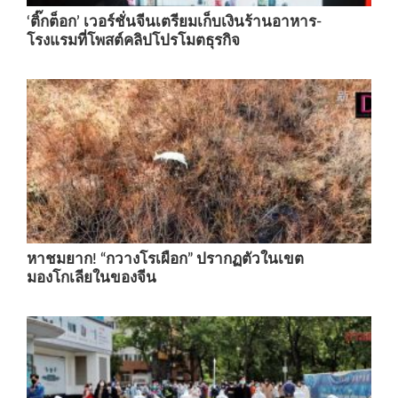
‘ติ๊กต็อก’ เวอร์ชั่นจีนเตรียมเก็บเงินร้านอาหาร-
โรงแรมที่โพสต์คลิปโปรโมตธุรกิจ
หาชมยาก! “กวางโรเผือก” ปรากฏตัวในเขต
มองโกเลียในของจีน