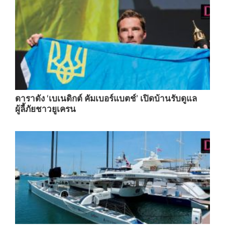
ดาราดัง ‘เบเนดิกต์ คัมเบอร์แบตช์’ เปิดบ้านรับดูแล
ผู้ลี้ภัยชาวยูเครน