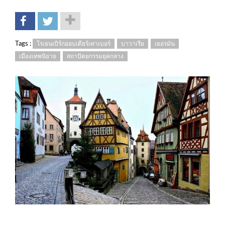
Tags :
โรเธนเบิร์กออบเดียร์เทาเบอร์
บาวาเรีย
เยอรมัน
เมืองเทพนิยาย
สถาปัตยกรรมยุคกลาง