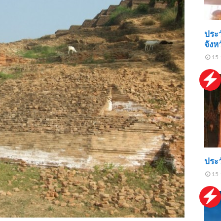
ประว
จังห
15 
ประว
15 