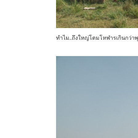
ทำไม..ถึงใหญ่โตมโหฬารเกินกว่า