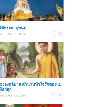
ัติพระธาตุพนม
พ.ค. 2559 - 10.36 น.
ององคุลีมาล ตำนานหัวใจรักของแม่
ให้แก่ลูก
ส.ค. 2561 - 18.21 น.