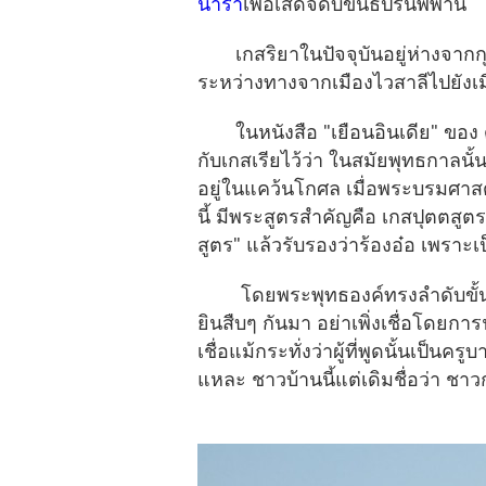
นารา
เพื่อเสด็จดับขันธปรินิพพาน
เกสริยาในปัจจุบันอยู่ห่างจากก
ระหว่างทางจากเมืองไวสาลีไปยังเม
ในหนังสือ "เยือนอินเดีย" ของ 
กับเกสเรียไว้ว่า ในสมัยพุทธกาลนั้น 
อยู่ในแคว้นโกศล เมื่อพระบรมศา
นี้ มีพระสูตรสำคัญคือ เกสปุตตสูตร 
สูตร" แล้วรับรองว่าร้องอ๋อ เพรา
โดยพระพุทธองค์ทรงลำดับขั้นตอน
ยินสืบๆ กันมา อย่าเพิ่งเชื่อโดยการฟ
เชื่อแม้กระทั่งว่าผู้ที่พูดนั้นเป็นครู
แหละ ชาวบ้านนี้แต่เดิมชื่อว่า ชา