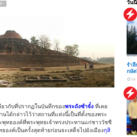
วันนี
จ้า
รำลึ
กษัต
26 
ยวกับที่ปรากฏในบันทึกของ
พระถังซำจั๋ง
ที่เคย
นได้กล่าวไว้ว่าสถานที่แห่งนี้เป็นที่ตั้งของพระ
พุทธองค์ที่พระพุทธเจ้าทรงประทานแก่ชาววัชชี
ทธองค์เป็นครั้งสุดท้ายก่อนจะเสด็จไปยังเมือง
กุสิ