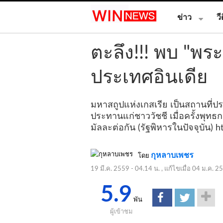
ข่าว
วี
ตะลึง!!! พบ "พระ
ประเทศอินเดีย
มหาสถูปแห่งเกสเรีย เป็นสถานที่
ประทานแก่ชาววัชชี เมื่อครั้งพุ
มัลละต่อกัน (รัฐพิหารในปัจจุบัน)
h
กุหลาบเพชร
โดย
19 มี.ค. 2559 - 04.14 น.
, แก้ไขเมื่อ
04 ม.ค. 25
5.9
พัน
ผู้เข้าชม