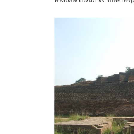
ทางแยกจากเส้นทางจากไพศาลี-กุส