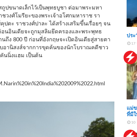
สถูปขนาดเล็กไว้เป็นพุทธบูชา ต่อมาพระมหา
แต่ราชวงศ์โมรียะของพระเจ้าอโศกมหาราช รา
ุปตะ ราชวงศ์ปาละ ได้สร้างเสริมขึ้นเรื่อยๆ จน
น ก่อนอินเดียจะถูกมุสลิมยึดครองและพระพุทธ
ประว
ึง 800 ปี ก่อนที่อังกฤษจะเปิดอินเดียสู่สายตา
17 
ับอานิสงส์จากการขุดค้นของนักโบราณคดีชาว
คันนิ่งแฮม เป็นต้น
P.M.Narin%20in%20India%202009%2022.html
แม่ข
ที่มี
10 