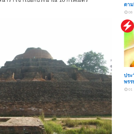
ินารา เข้าไปอีกประมาณ 10 กิโลเมตร
ตามว
08 
ประว
พรร
01 