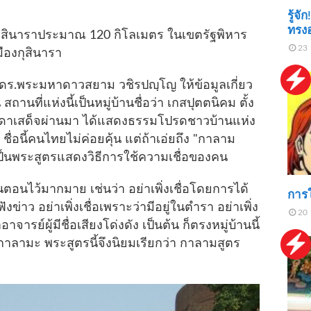
รู้จ
ทรงอ
ุสินาราประมาณ 120 กิโลเมตร ในเขตรัฐพิหาร
23 
ืองกุสินารา
ดร.พระมหาดาวสยาม วชิรปญฺโญ ให้ข้อมูลเกี่ยว
สถานที่แห่งนี้เป็นหมู่บ้านชื่อว่า เกสปุตตนิคม ตั้ง
สดาเสด็จผ่านมา ได้แสดงธรรมโปรดชาวบ้านแห่ง
ชื่อนี้คนไทยไม่ค่อยคุ้น แต่ถ้าเอ่ยถึง "กาลาม
ะเป็นพระสูตรแสดงวิธีการใช้ความเชื่อของคน
ไว้มากมาย เช่นว่า อย่าเพิ่งเชื่อโดยการได้
การใ
ังข่าว อย่าเพิ่งเชื่อเพราะว่ามีอยู่ในตำรา อย่าเพิ่ง
20 
บาอาจารย์ผู้มีชื่อเสียงโด่งดัง เป็นต้น ก็ตรงหมู่บ้านนี้
วกาลามะ พระสูตรนี้จึงนิยมเรียกว่า กาลามสูตร