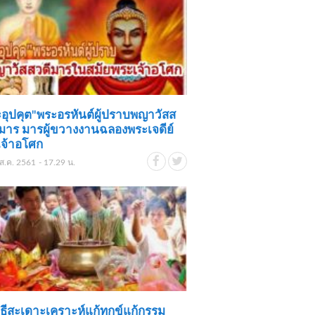
อุปคุต"พระอรหันต์ผู้ปราบพญาวัสส
ีมาร มารผู้ขวางงานฉลองพระเจดีย์
เจ้าอโศก
ส.ค. 2561 - 17.29 น.
ิธีสะเดาะเคราะห์แก้ทุกข์แก้กรรม