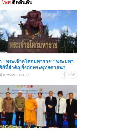
้
โพส
ติดอันดับ
ก " พระเจ้าอโศกมหาราช " พระมหา
ริย์ที่สำคัญยิ่งต่อพระพุทธศาสนา
มี.ค. 2559 - 12.07 น.