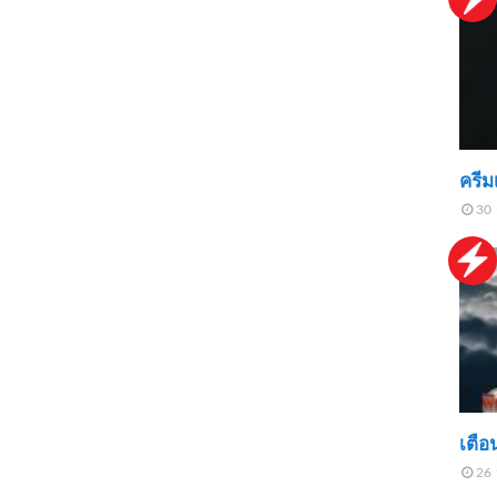
ครีม
30 
เตือ
26 