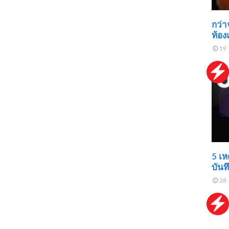
กว่า
ท้อง
19 
5 เห
บันท
28 