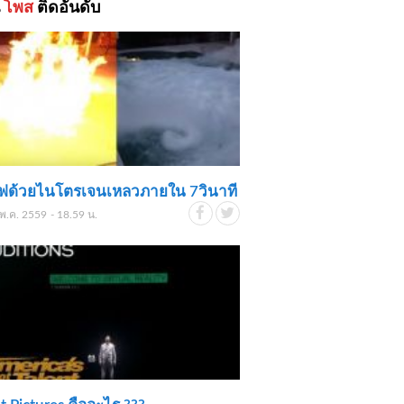
้
โพส
ติดอันดับ
ไฟด้วยไนโตรเจนเหลวภายใน 7วินาที
พ.ค. 2559 - 18.59 น.