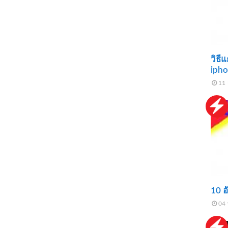
วิธี
ipho
11 
10 อ
04 