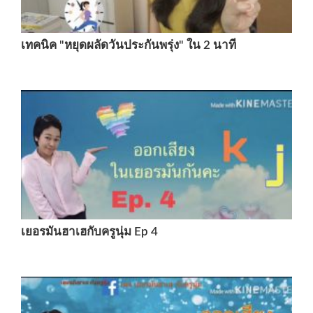
เทคนิค "หยุดผลัดวันประกันพรุ่ง" ใน 2 นาที
เยอรมันฮาเฮกับครูนุ่ม Ep 4