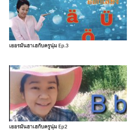
เยอรมันฮาเฮกับครูนุ่ม Ep.3
เยอรมันฮาเฮกับครูนุ่ม Ep2