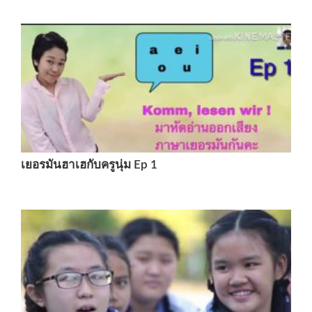
เยอรมันฮาเฮกับครูนุ่ม Ep 1