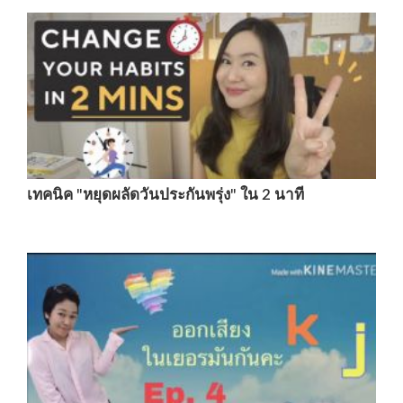
เทคนิค "หยุดผลัดวันประกันพรุ่ง" ใน 2 นาที