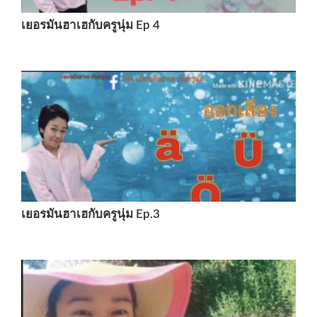
เยอรมันฮาเฮกับครูนุ่ม Ep 4
เยอรมันฮาเฮกับครูนุ่ม Ep.3