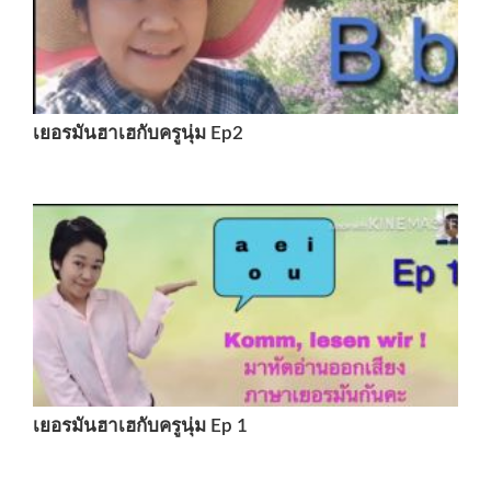
เยอรมันฮาเฮกับครูนุ่ม Ep2
เยอรมันฮาเฮกับครูนุ่ม Ep 1