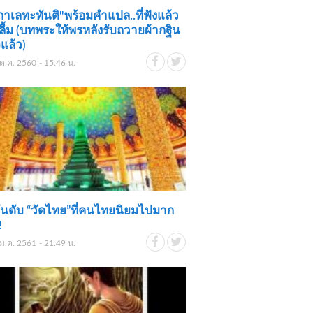
าเลทะทันติ"พร้อมคำแปล..ที่ฟังแล้ว
ลื้ม (บทพระให้พรหลังรับถวายผ้ากฐิน
จแล้ว)
ต.ค. 2560 - 15.46 น.
ันดับ “วัดไทย”ที่คนไทยนิยมไปมาก
!
ม.ค. 2561 - 21.49 น.