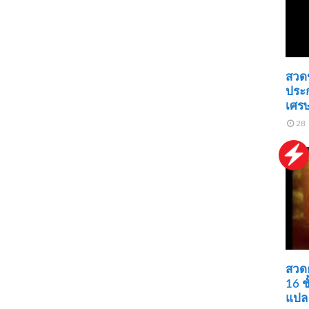
สวดข
ประ
เศรษ
28 
สวด
16 ช
แปล