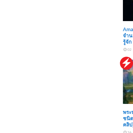
Amaz
จำน
รู้จั
02 
พระพ
ชนิด
คลิป
26 