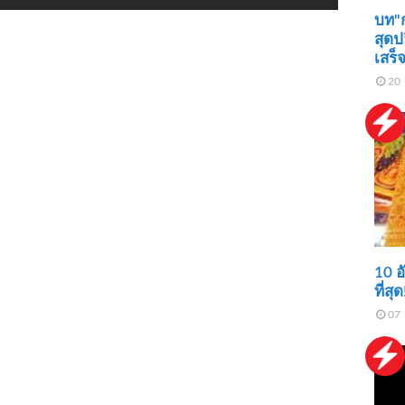
บท"ก
สุดป
เสร็
20 
10 อ
ที่สุด
07 