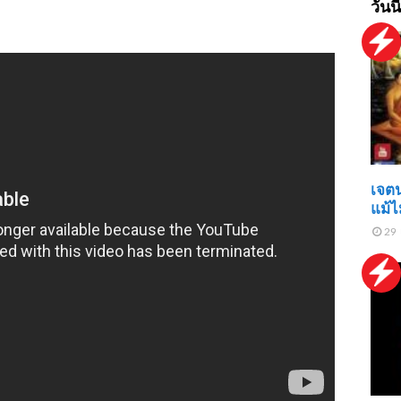
วันนี
เจตน
แม้ไ
29 