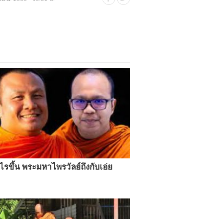
ไรขึ้น พระมหาไพรวัลย์ถึงกับเอ่ย