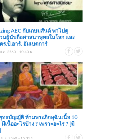
ing AEC กับเกษมสันต์ พาไปดู
วนผู้นับถือศาสนาพุทธในโลก และ
ก ดร.บี.อาร์. อัมเบดการ์
ส.ค. 2560 - 10.40 น.
ุทธบัญญัติ ห้ามพระภิกษุฉันเนื้อ 10
 มีเนื้ออะไรบ้าง ? เพราะอะไร ? [มี
]
เม.ย. 2560 - 15.31 น.