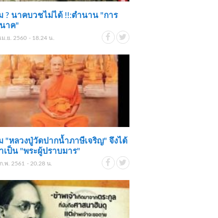
 ? นาคบวชไม่ได้ !!:ตำนาน "การ
นาค"
เม.ย. 2560 - 18.24 น.
 "หลวงปู่วัดปากน้ำภาษีเจริญ" จึงได้
ว่าเป็น "พระผู้ปราบมาร"
ก.พ. 2561 - 20.28 น.