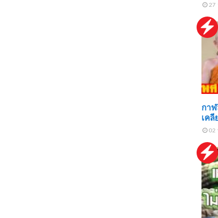
27 
กาฬส
เคลี
02 