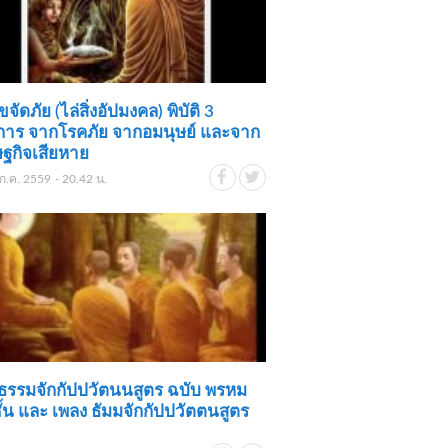
จัดภัย (ไล่สิ่งอัปมงคล) พิบัติ 3
การ จากโรคภัย จากอมนุษย์ และจาก
ฐกิจเสียหาย
ก.ค. 2559 - 20.42 น.
ธรรมจักกัปปวัตนนสูตร ฉบับ พรหม
ั้น และ เพลง ธัมมจักกัปปวัตตนสูตร