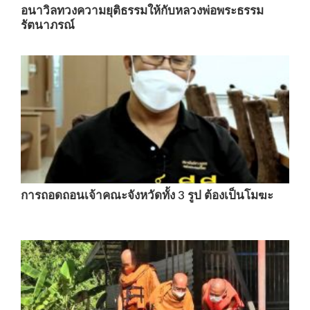
อนาวิลทวงความยุติธรรมให้กับหลวงพ่อพระธรรม
รัตนาภรณ์
การถอดถอนเจ้าคณะจังหวัดทั้ง 3 รูป ต้องเป็นโมฆะ