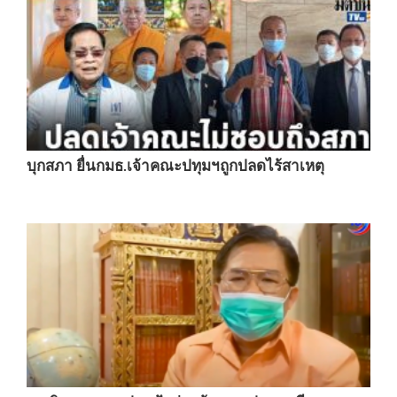
บุกสภา ยื่นกมธ.เจ้าคณะปทุมฯถูกปลดไร้สาเหตุ