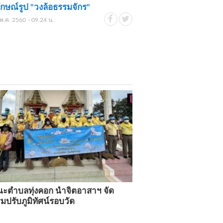
ักษณ์รูป "วงล้อธรรมจักร"
พ.ค. 2560 - 09.24 น.
ณะตำบลทุ่งคอก นำจิตอาสาฯ จัด
มปรับภูมิทัศน์รอบวัด