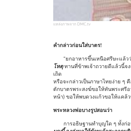
แหล่งภาพจาก DMC.tv
คำกล่าวก่อนใส่บาตร!
"ยกอาหารขึ้นเหนือศรีษะแล้วว
โหตุ
ทานที่ข้าพเจ้าถวายดีแล้วนี้จ
เถิด
หรือจะกล่าวเป็นภาษาไทยง่าย ๆ คื
ตักบาตรพระสงฆ์ขอให้ทันพระศรีอา
หน้า) ขอให้พบดวงแก้วขอให้แคล
พระหลวงพ่อบางรูปสอนว่า
การอธิษฐานทำบุญใด ๆ ทั้งก่อน