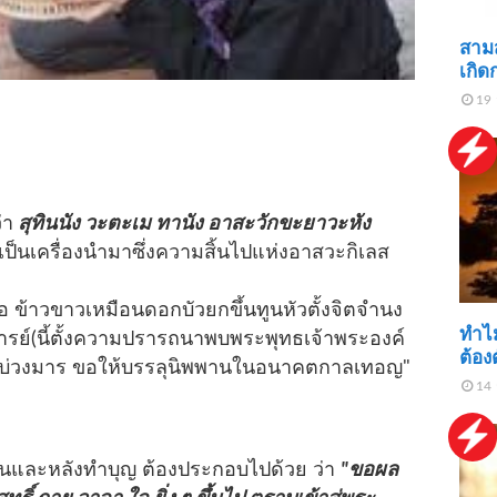
สาม
เกิด
19 
่า
สุทินนัง วะตะเม ทานัง อาสะวักขะยาวะหัง
งเป็นเครื่องนำมาซึ่งความสิ้นไปแห่งอาสวะกิเลส
อ ข้าวขาวเหมือนดอกบัวยกขึ้นทูนหัวตั้งจิตจำนง
ทำไ
รย์(นี้ตั้งความปรารถนาพบพระพุทธเจ้าพระองค์
ต้อง
้วบ่วงมาร ขอให้บรรลุนิพพานในอนาคตกาลเทอญ"
14 
และหลังทำบุญ ต้องประกอบไปด้วย ว่า
"ขอผล