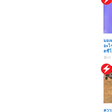
มองต
อะไร
ตชีโ
23 
ควา