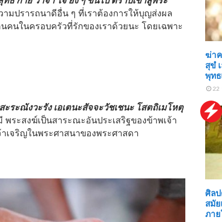
ทธิ์ กาย วาจา ใจ ยิ่ง ๆ ขึ้นไป ตราบเข้าสู่พระ
วามปรารถนาดีอื่น ๆ ที่เราต้องการให้บุญส่งผล
ลานคนในครอบครัวที่รักของเราด้วยนะ โดยเฉพาะ
ฆ่าค
สุขํ
พุทธ
22 
 สะระณังวะรัง เอเตนะสัจจะวัชเชนะ โสตถิเมโหตุ
มี พระสงฆ์เป็นสาระณะอันประเสริฐของข้าพเจ้า
าพเจ้าเจริญในพระศาสนาของพระศาสดา
ศิลป
สมัย
ภายใ