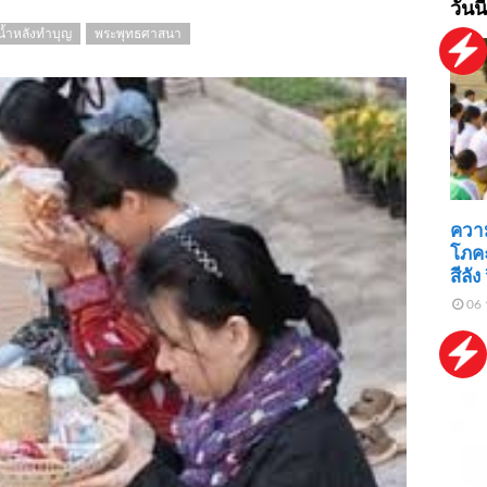
วันนี
้ำหลังทำบุญ
พระพุทธศาสนา
ความ
โภคะ
สีลั
06 