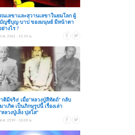
รรณเลขาและสุวานเลขาในยมโลก ผู้
บัญชีบุญ-บาป ของมนุษย์ มีหน้าตา
อย่างไร ?
ก.พ. 2561 - 15.19 น.
ิมีจริง! เมื่อ"หลวงปู่สีทัตถ์" กลับ
าเกิด เป็นภิกษุรูปนี้ เรื่องเล่า
หลวงปู่เส็ง ปุสโส"
ส.ค. 2559 - 10.09 น.