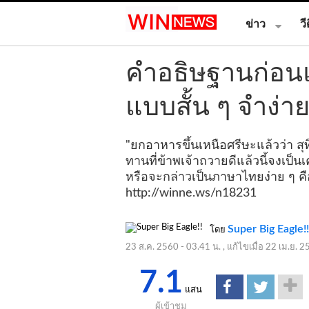
ข่าว
วี
คำอธิษฐานก่อน
แบบสั้น ๆ จำง่าย
"ยกอาหารขึ้นเหนือศรีษะแล้วว่า ส
ทานที่ข้าพเจ้าถวายดีแล้วนี้จงเป็น
หรือจะกล่าวเป็นภาษาไทยง่าย ๆ ค
http://winne.ws/n18231
Super Big Eagle!!
โดย
23 ส.ค. 2560 - 03.41 น.
, แก้ไขเมื่อ
22 เม.ย. 2
7.1
แสน
ผู้เข้าชม