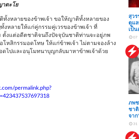
ุญาตะโย
สุว
ั้งหลายของข้าพเจ้า ขอให้ญาติทั้งหลายของ
ดูแล
ทั้งหลายให้แก่คู่กรรมคู่เวรของข้าพเจ้า ที่
เป็น
ย ตั้งแต่อดีตชาติจนถึงปัจจุบันชาติท่านจะอยู่ภพ
07 
วอโหสิกรรมอดโทษ ให้แก่ข้าพเจ้า ไม่ตามจองล้าง
ลอดไปและอนุโมทนาบุญกลับมาหาข้าพเจ้าด้วย
k.com/permalink.php?
d=423437537697318
ภพชาต
ชาติม
จาก"
31 