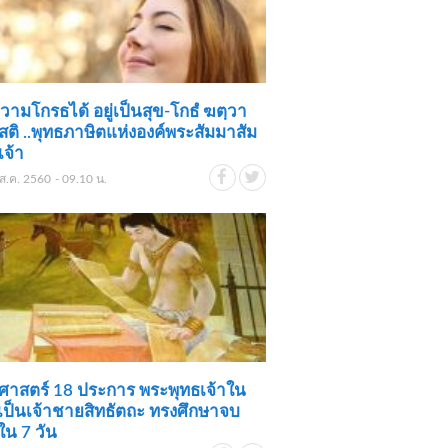
วามโกรธได้ อยู่เป็นสุข-โกธํ ฆตฺวา
 เสติ ..พุทธภาษิตแห่งองค์พระสัมมาสัม
เจ้า
ส.ค. 2560 - 09.10 น.
ศาสตร์ 18 ประการ พระพุทธเจ้าใน
เป็นเจ้าชายสิทธัตถะ ทรงศึกษาจบ
น 7 วัน