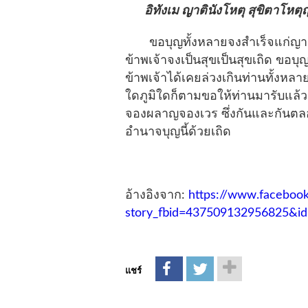
อิทังเม ญาตินังโหตุ สุขิตาโหต
ขอบุญทั้งหลายจงสำเร็จแก่ญาติท
ข้าพเจ้าจงเป็นสุขเป็นสุขเถิด ขอบุญ
ข้าพเจ้าได้เคยล่วงเกินท่านทั้งหลา
ใดภูมิใดก็ตามขอให้ท่านมารับแล้
จองผลาญจองเวร ซึ่งกันและกันต
อำนาจบุญนี้ด้วยเถิด
อ้างอิงจาก:
https://www.faceboo
story_fbid=437509132956825&i
แชร์