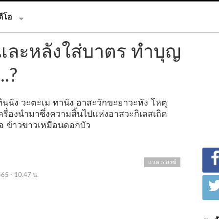
ดีโอ
และหลังใส่บาตร ทำบุญ
..?
ุทินนัง วะตะเม ทานัง อาสะวักขะยาวะหัง โหตุ
เครื่องนำมาซึ่งความสิ้นไปแห่งอาสวะกิเลสเถิด
ือ ข้าวขาวเหมือนดอกบัว
แวดวงสงฆ์
565 - 10.47 น.