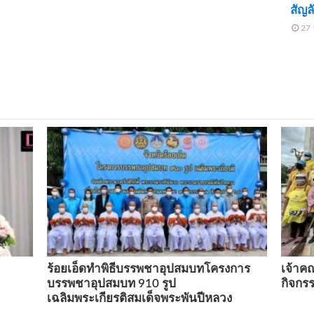
สัญล
27 
ร้อยเอ็ดทำพิธีบรรพชาอุปสมบทโครงการ
เจ้าค
บรรพชาอุปสมบท 910 รูป
กิจกรร
เฉลิมพระเกียรติสมเด็จพระพันปีหลวง