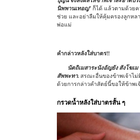
บุญนี้ จงส่งผลให้ข้าพเจ้าสะอาดบริสุ
นิพพานเทอญ"
ก็ได้ แล้วตามด้วยค
ช่วย และอย่าลืมให้คุ้มครองลูกห
พ่อแม่
คำกล่าวหลังใส่บาตร!!
นัตถิเมสาระนังอัญยัง สังโฆเม
สัพพะทา.
สรณะอื่นของข้าพเจ้าไม่
ด้วยการกล่าวคำสัตย์นี้ขอให้ข้
กรวดน้ำหลังใส่บาตรสั้น ๆ