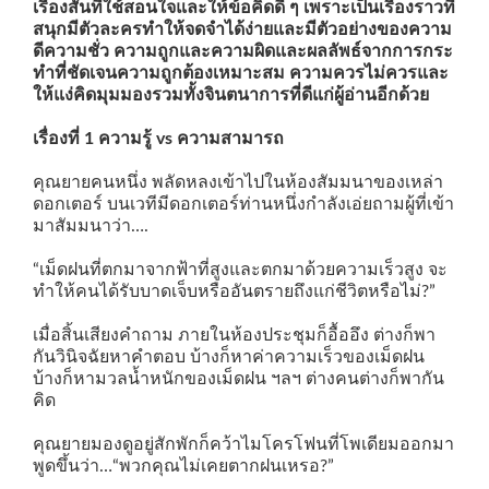
เรื่องสั้นที่ใช้สอนใจและให้ข้อคิดดี ๆ เพราะเป็นเรื่องราวที่
สนุกมีตัวละครทำให้จดจำได้ง่ายและมีตัวอย่างของความ
ดีความชั่ว ความถูกและความผิดและผลลัพธ์จากการกระ
ทำที่ชัดเจนความถูกต้องเหมาะสม ความควรไม่ควรและ
ให้แง่คิดมุมมองรวมทั้งจินตนาการที่ดีแก่ผู้อ่านอีกด้วย
เรื่องที่ 1 ความรู้ vs ความสามารถ
คุณยายคนหนึ่ง พลัดหลงเข้าไปในห้องสัมมนาของเหล่า
ดอกเตอร์ บนเวทีมีดอกเตอร์ท่านหนึ่งกำลังเอ่ยถามผู้ที่เข้า
มาสัมมนาว่า….
“เม็ดฝนที่ตกมาจากฟ้าที่สูงและตกมาด้วยความเร็วสูง จะ
ทำให้คนได้รับบาดเจ็บหรืออันตรายถึงแก่ชีวิตหรือไม่?”
เมื่อสิ้นเสียงคำถาม ภายในห้องประชุมก็อื้ออึง ต่างก็พา
กันวินิจฉัยหาคำตอบ บ้างก็หาค่าความเร็วของเม็ดฝน
บ้างก็หามวลน้ำหนักของเม็ดฝน ฯลฯ ต่างคนต่างก็พากัน
คิด
คุณยายมองดูอยู่สักพักก็คว้าไมโครโฟนที่โพเดียมออกมา
พูดขึ้นว่า…“พวกคุณไม่เคยตากฝนเหรอ?”