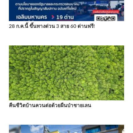
28 ก.ค.นี้ ขึ้นทางด่วน 3 สาย 60 ด่านฟรี!
คืนชีวิตบ้านควนต่อด้วยผืนป่าชายเลน