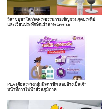
วิสาขบูชาโลกวัดพระธรรมกายเชิญชวนจุดประทีป
และเวียนประทักษิณผ่านMetaverse
PEA เตือนระวังกลุ่มมิจฉาชีพ แอบอ้างเป็นเจ้า
หน้าที่การไฟฟ้าส่วนภูมิภาค