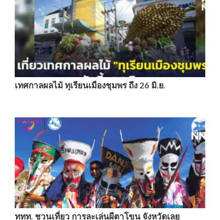
เทศกาลผลไม้ ทุเรียนเมืองชุมพร ถึง 26 มิ.ย.
ททท. ชวนเที่ยว การละเล่นผีตาโขน จังหวัดเลย