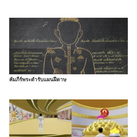
คัมภีร์พระตำรับแผนฝีดาษ