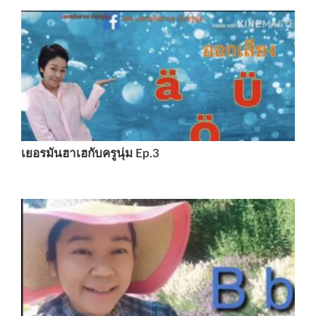
เยอรมันฮาเฮกับครูนุ่ม Ep.3