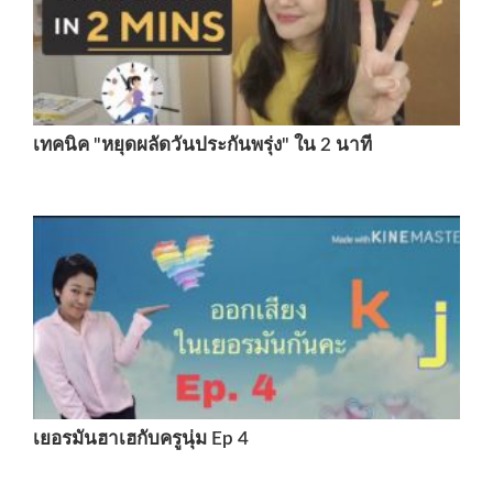
เทคนิค "หยุดผลัดวันประกันพรุ่ง" ใน 2 นาที
เยอรมันฮาเฮกับครูนุ่ม Ep 4