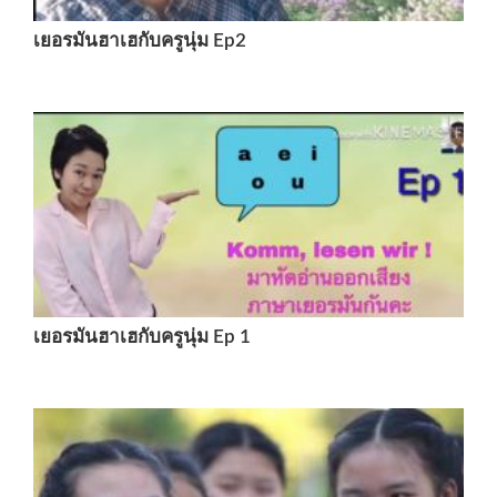
เยอรมันฮาเฮกับครูนุ่ม Ep2
เยอรมันฮาเฮกับครูนุ่ม Ep 1