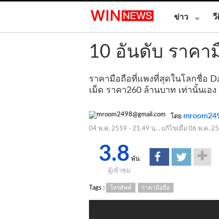
ข่าว
วี
10 อันดับ ราคาม
ราคามือถือที่แพงที่สุดในโลกชื่อ
เม็ด ราคา260 ล้านบาท เท่านั้นเอง
mroom249
โดย
04 พ.ค. 2559 - 21.49 น.
, แก้ไขเมื่อ
06 พ.ค. 25
3.8
พัน
ผู้เข้าชม
Tags :
โทรศัพท์
ราคามือถือ