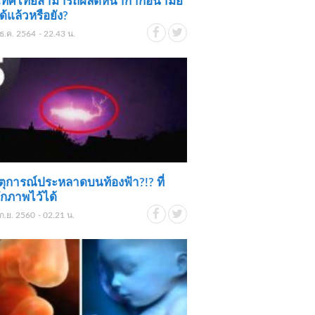
เทศไทยสามารถผลิตหน้ากากอนามัย
ด้แล้วหรือยัง?
ธ.ค. 2564 - 22.43 น.
ตุการณ์ประหลาดบนท้องฟ้า?!? ที่
ึกภาพไว้ได้
ก.ย. 2560 - 02.21 น.