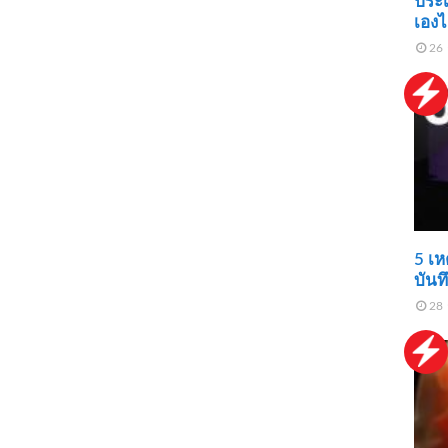
ประ
เองไ
26 
5 เห
บันท
28 