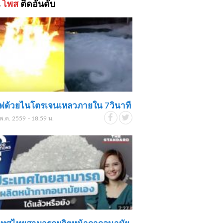
้
โพส
ติดอันดับ
ไฟด้วยไนโตรเจนเหลวภายใน 7วินาที
พ.ค. 2559 - 18.59 น.