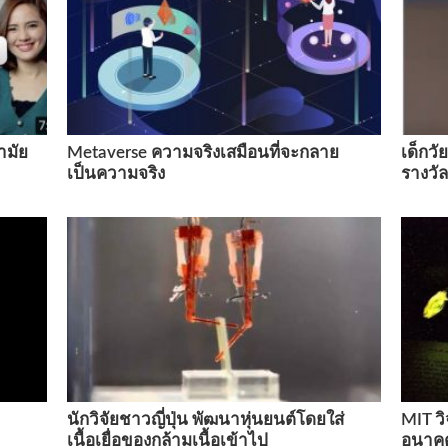
ามัย
Metaverse ความจริงเสมือนที่จะกลาย
เด็กวั
เป็นความจริง
รางวั
นักวิจัยชาวญี่ปุ่น พัฒนาหุ่นยนต์โดยใส่
MIT วิ
เนื้อเยื่อของกล้ามเนื้อเข้าไป
อนาคต