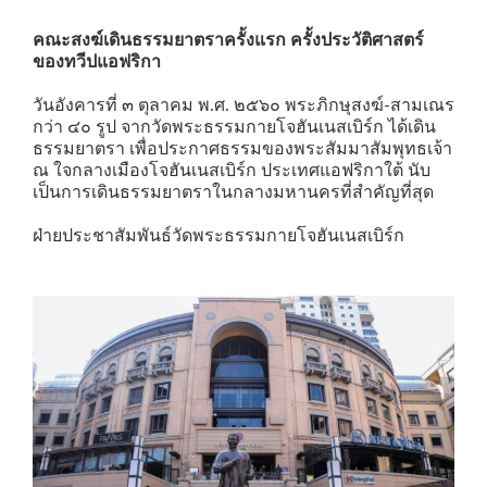
คณะสงฆ์เดินธรรมยาตราครั้งแรก​ ครั้งประวัติศาสตร์
ของทวีปแอฟริกา​
วันอังคารที่ ๓ ตุลาคม พ.ศ. ๒๕๖๐ พระภิกษุสงฆ์-สามเณร
กว่า ๔๐ รูป จากวัดพระธรรมกายโจฮันเนสเบิร์ก ได้เดิน
ธรรมยาตรา เพื่อประกาศธรรมของพระสัมมาสัมพุทธเจ้า
ณ ใจกลางเมืองโจฮันเนสเบิร์ก ประเทศแอฟริกาใต้ นับ
เป็นการเดินธรรมยาตราในกลางมหานครที่สำคัญที่สุด
ฝ่ายประชาสัมพันธ์วัดพระธรรมกายโจฮันเนสเบิร์ก