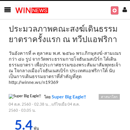
ประมวลภาพคณะสงฆ์เดินธรรม
ยาตราครั้งแรก​ ณ ทวีปแอฟริกา
วันอังคารที่ ๓ ตุลาคม พ.ศ. ๒๕๖๐ พระภิกษุสงฆ์-สามเณร
กว่า ๔๐ รูป จากวัดพระธรรมกายโจฮันเนสเบิร์ก ได้เดิน
ธรรมยาตรา เพื่อประกาศธรรมของพระสัมมาสัมพุทธเจ้า
ณ ใจกลางเมืองโจฮันเนสเบิร์ก ประเทศแอฟริกาใต้ นับ
เป็นการเดินธรรมยาตราที่สำคัญที่สุด
http://winne.ws/n19369
Super Big Eagle!!
ศาสนาโลก
โดย
04 ต.ค. 2560 - 02.38 น.
, แก้ไขเมื่อ
04 ต.ค.
2560 - 03.05 น.
5.4
พัน