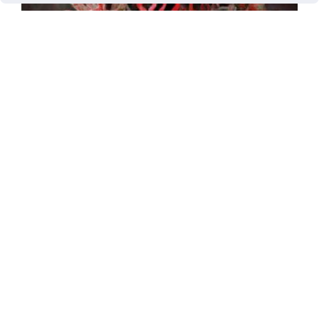
เที่ยวนรก-สวรรค์ จำลอง แห่งแรกของไทย ที่วัดพืช
อุดม คลอง 12 ปทุมธานี
กัมพูชาอวดโฉม “พระพุทธรูปเก่าแก่” หลังผ่านการ
บูรณะ