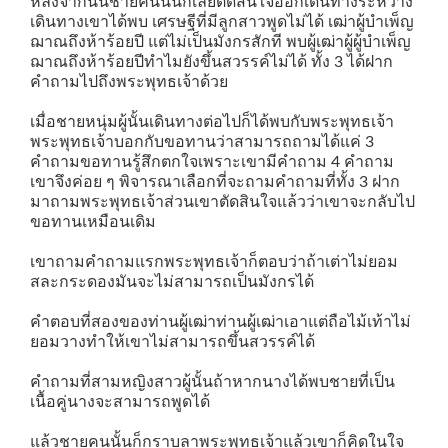
หลังจากนั้นชายคนนั้นก็เลยตัดสินใจออกเดินทางระหว่าง
เดินทางเขาได้พบ เศรษฐีที่มีลูกสาวพูดไม่ได้ เฒ่าผู้บำเพ็ญ
ฌาณถึงห้าร้อยปี แต่ไม่เป็นมังกรสักที พบผู้เฒ่าผู้ผู้บำเพ็ญ
ฌาณถึงห้าร้อยปีทำไมยังขึ้นสวรรค์ไม่ได้ ทั้ง 3 ได้ฝาก
คำถามไปถึงพระพุทธเจ้าด้วย
เมื่อชายหนุ่มผู้นั้นเดินทางต่อไปก็ได้พบกับพระพุทธเจ้า
พระพุทธเจ้าบอกกับขอทานว่าสามารถถามได้แค่ 3
คำถามขอทานรู้สึกตกใจเพราะเขามีคำถาม 4 คำถาม
เขาจึงค่อย ๆ พิจารณาเลือกที่จะถามคำถามที่ทั้ง 3 ฝาก
มาถามพระพุทธเจ้าส่วนเขาตัดสินใจแล้วว่าเขาจะกลับไป
ขอทานเหมือนเดิม
เขาถามคำถามแรกพระพุทธเจ้าก็ตอบว่าถ้าเต่าไม่ยอม
สละกระดองมันจะไม่สามารถเป็นมังกรได้
คำตอบที่สองของท่านผู้เฒ่าท่านผู้เฒ่าเอาแต่ถือไม้เท้าไม่
ยอมวางทำให้เขาไม่สามารถขึ้นสวรรค์ได้
คำถามที่สามหญิงสาวผู้นั้นถ้าหากนางได้พบชายที่เป็น
เนื้อคู่นางจะสามารถพูดได้
แล้วชายคนนั้นก็กราบลาพระพุทธเจ้าแล้วเขาก็คิดในใจ