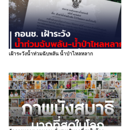
เฝ้าระวังน้ำท่วมฉับพลัน น้ำป่าไหลหลาก