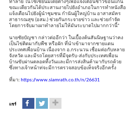
ทำลาย ในโซเชี่ยนมีเดียต่างๆเพื่อแจ้งเตือนชาวขอนแก่น
ขณะเดียวกันได้ประสานงายไปยังอำเภอในการทำหนังสือ
แจ้งเตือนไปยังผู้นำชุมชน กำนันผู้ใหญ่บ้าน อาสาสมัคร
สาธารณสุข (อสม.) ช่วยกันกระจายข่าว และช่วยกำจัด
โดยการจับมาเผาทำลายไม่ให้มันระบาดไปมากกว่านี้"
นายชัยบัญชา กล่าวต่ออีกว่า ในเบื้องต้นสันนิษฐานว่าคง
เป็นไข่ติดมากับพืช หรือผัก ที่นำเข้ามาจากชายแดน
ประเทศเพื่อนบ้าน เนื่องจาก อ.กระนวน เชื่อมต่อกับหลาย
จังหวัด และมีรถโดยสารที่มีจุดรับ-ส่งกับประเทศเพื่อน
บ้านขับผ่านตลอดที้งวันและมีการส่งสินค้ามากับรถด้วย
ซึ่งทางเจ้าหน้าท่จะมีการตรวจสอบข้อเท็จจริงอีกครั้ง
ที่มา:
https://www.siamrath.co.th/n/26631
แชร์