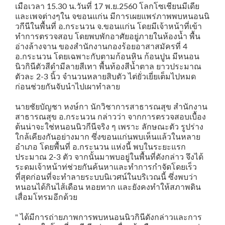
เมือเวลา 15.30 น.วันที่ 17 พ.ย.2560 โลกโซเชียนมีเดีย
และเพจต่างๆใน จขอนแก่น มีการเผยแพร่ภาพพบหนอนนิ
วกีนีในพื้นที่ อ.กระนวน จ.ขอนแก่น โดยมีเจ้าหน้าที่เข้า
ทำการตรวจสอบ โดยพบพักอาศัยอยู่ภายในห้องน้ำ พื้น
อ่างล้างจาน ของสำนักงานกองร้อยอาสาสมัครที่ 4
อ.กระนวน โดยเฉพาะกับตามก้อนหิน ก้อนปูน มีหนอน
นิวกินีตัวสีดำมีลายสีเทา พื้นท้องสีน้ำตาล ยาวประมาณ
ตัวละ 2-3 นิ้ว จำนวนหลายสิบตัว ไต่ยั่วเยี่ยเต็มไปหมด
ก่อนช่วยกันจับนำไปเผาทำลาย
นายชัยบัญชา หงษ์กา นักวิชาการสาธารณสุข สำนักงาน
สาธารณสุข อ.กระนวน กล่าวว่า จากการตรวจสอบเบื้อง
ต้นน่าจะใช่หนอนนิวกีนีจริง ๆ เพราะ ลักษณะตัว รูปร่าง
ใกล้เคียงกันอย่างมาก ซึ่งขอนแก่นพบเห็นแล้วในหลาย
อำเภอ โดยพื้นที่ อ.กระนวน แห่งนี้ พบในระยะแรก
ประมาณ 2-3 ตัว จากนั้นมาพบอยู่ในพื้นที่ดังกล่าว จึงได้
ระดมเจ้าหน้าท่ช่วยกันค้นหาและทำการกำจัดโดยเร็ว
ที่สุดก่อนที่จะทำลายระบบนิเวศน์ในบริเวณนี้ ซึ่งพบว่า
หนอนได้กินไส้เดือน หอยทาก และยังคงทำให้สภาพดิน
เสื่อมโทรมอีกด้วย
" ได้มีการถ่ายภาพการพบหนอนนิวกินีดังกล่าวและการ