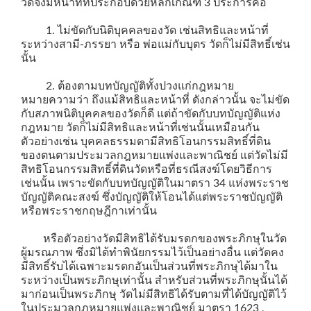
วัดจึงมีหน้าที่ที่ประกอบด้วยหลักเกณฑ์ 3 ประการคือ
1. ไม่ขัดกับนิติบุคคลของวัด เช่นสิทธิและหน้าที่
ระหว่างสามี-ภรรยา หรือ พ่อแม่กับบุตร วัดก็ไม่มีสิทธิ์เช่น
นั้น
2. ต้องตามบทบัญญัติทั้งปวงแก่กฎหมาย
หมายความว่า ถึงแม้สิทธิและหน้าที่ ดังกล่าวนั้น จะไม่ขัด
กับสภาพนิติบุคคลของวัดก็ดี แต่ถ้าขัดกับบทบัญญัติแห่ง
กฎหมาย วัดก็ไม่มีสิทธิและหน้าที่เช่นนั้นเหมือนกัน
ตัวอย่างเช่น บุคคลธรรมดามีสิทธิโอนกรรมสิทธิ์ที่ดิน
ของตนตามประมวลกฎหมายแพ่งและพาณิชย์ แต่วัดไม่มี
สิทธิโอนกรรมสิทธิ์ที่ดินวัดหรือที่ธรณีสงฆ์โดยวิธีการ
เช่นนั้น เพราะขัดกับบทบัญญัติในมาตรา 34 แห่งพระราช
บัญญัติคณะสงฆ์ ซึ่งบัญญัติให้โอนได้แต่พระราชบัญญัติ
หรือพระราชกฤษฎีกาเท่านั้น
หรือตัวอย่างวัดมีสิทธิได้รับมรดกของพระภิกษุในวัด
ผู้มรณภาพ ซึ่งมิได้ทำพินัยกรรมไว้เป็นอย่างอื่น แต่วัดคง
มีสิทธิ์รับได้เฉพาะมรดกอันเป็นส่วนที่พระภิกษุได้มาใน
ระหว่างเป็นพระภิกษุเท่านั้น สำหรับส่วนที่พระภิกษุนั้นได้
มาก่อนเป็นพระภิกษุ วัดไม่มีสิทธิได้รับตามที่ได้บัญญัติไว้
ในประมวลกฎหมายแพ่งและพาณิชย์ มาตรา 1623 ,