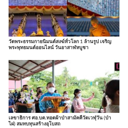
วัดพระธรรมกายนิมนต์สงฆ์ทั่วโลก 1 ล้านรูป เจริญ
พระพุทธมนต์ออนไลน์ วันอาสาฬหบูชา
เลขาธิการ ศอ.บต.ทอดผ้าป่าสามัคคีวัดเวฬุวัน (ป่า
ไผ่) สมทบทุนสร้างอุโบสถ